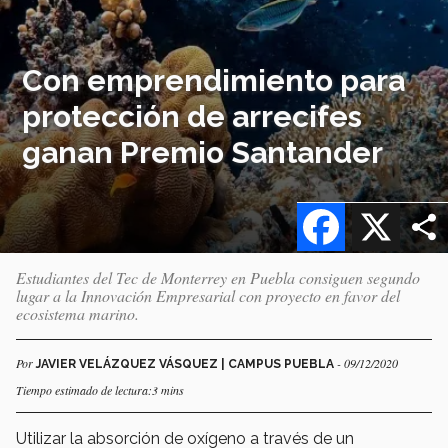
Con emprendimiento para
protección de arrecifes
ganan Premio Santander
Facebook
X
Estudiantes del Tec de Monterrey en Puebla consiguen segundo
lugar a la Innovación Empresarial con proyecto en favor del
ecosistema marino.
Por
- 09/12/2020
JAVIER VELÁZQUEZ VÁSQUEZ | CAMPUS PUEBLA
Tiempo estimado de lectura:3 mins
Utilizar la absorción de oxígeno a través de un