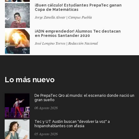
¡Buen cálculo! Estudiantes PrepaTec ganan
Copa de Matemáticas
Jorge Zanella Alvear | Campus Puebla
¡ADN emprendedor! Alumnos Tec destacan
en Premios Santander 2020
José Longino Torres | Redacción Nacional
Lo más nuevo
De PrepaTec Qro al mundo: el escenario donde nació un
gran sueño
06 Agosto 2026
Tec y UT Austin buscan "devolver la voz" a
hispanohablantes con afasia
05 Agosto 2026