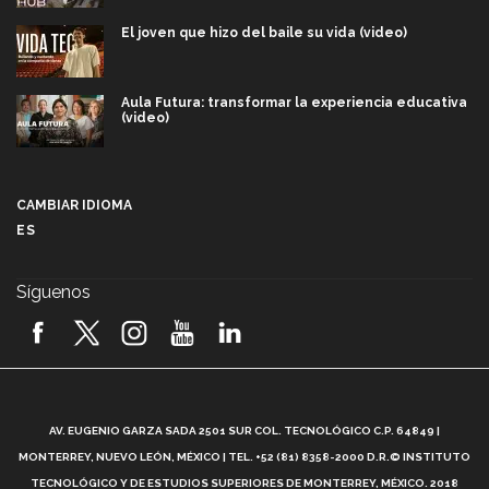
El joven que hizo del baile su vida (video)
Aula Futura: transformar la experiencia educativa
(video)
Más que un festival cultural: así es la magia de
VIBRART 2026 (video)
CAMBIAR IDIOMA
ES
Javier Guzmán: investigación con impacto social
(video)
Síguenos
¡México, en el top del mundial de robótica FIRST
2026! (video)
Vida Tec: Pasión, disciplina y básquetbol, con Gael
Adame (video)
A
AV. EUGENIO GARZA SADA 2501 SUR COL. TECNOLÓGICO C.P. 64849 |
L
¿Cómo es el Modelo Educativo Tec? (video)
MONTERREY, NUEVO LEÓN, MÉXICO | TEL. +52 (81) 8358-2000 D.R.© INSTITUTO
TECNOLÓGICO Y DE ESTUDIOS SUPERIORES DE MONTERREY, MÉXICO. 2018