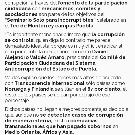
corrupción, a través del
fomento de la participación
ciudadana
con
mecanismos, comités y
asociaciones
son parte de los objetivos del
“Seminario Solo para Incorruptibles”
celebrado en
el
Tec de Monterrey campus Puebla.
“Es importante mencionar primero que
la corrupción
se controla,
quien diga lo contrario me parece
demasiado idealista porque es muy difícil erradicar al
cien por ciento la corrupción” comentó
Daniel
Alejandro Valdés Amaro,
presidente del
Comité de
Participación Ciudadana del Sistema
Anticorrupción del Estado de Puebla.
Valdés explicó que los índices más altos de acuerdo
con
Transparencia Internacional
sólo países como
Noruega y Finlandia
se sitúan en el
87 por ciento,
el
resto de los países se ubican por debajo de ese
porcentaje.
Dichos países no llegan a mejores porcentajes debido a
que, aunque no
se detectan casos de corrupción
de manera interna,
existen
compañías
transnacionales que han pagado sobornos
en
Medio Oriente, África y Asia.