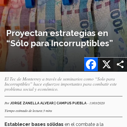
Proyectan estrategias en
“Sólo para Incorruptibles”
Facebook
X
El Tec de Monterrey a través de seminarios como “Solo para
Incorruptibles” hace esfuerzos importantes para combatir este
problema social y económico.
Por
- 13/03/2020
JORGE ZANELLA ALVEAR | CAMPUS PUEBLA
Tiempo estimado de lectura:3 mins
Establecer bases sólidas
en el combate a la