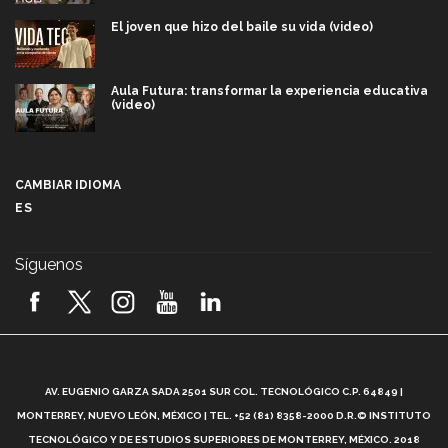
El joven que hizo del baile su vida (video)
Aula Futura: transformar la experiencia educativa
(video)
Más que un festival cultural: así es la magia de
VIBRART 2026 (video)
CAMBIAR IDIOMA
ES
Javier Guzmán: investigación con impacto social
(video)
Síguenos
¡México, en el top del mundial de robótica FIRST
2026! (video)
Vida Tec: Pasión, disciplina y básquetbol, con Gael
Adame (video)
A
AV. EUGENIO GARZA SADA 2501 SUR COL. TECNOLÓGICO C.P. 64849 |
L
¿Cómo es el Modelo Educativo Tec? (video)
MONTERREY, NUEVO LEÓN, MÉXICO | TEL. +52 (81) 8358-2000 D.R.© INSTITUTO
TECNOLÓGICO Y DE ESTUDIOS SUPERIORES DE MONTERREY, MÉXICO. 2018