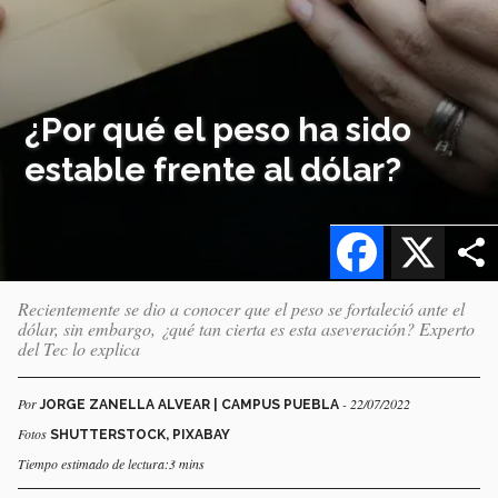
¿Por qué el peso ha sido
estable frente al dólar?
Facebook
X
Recientemente se dio a conocer que el peso se fortaleció ante el
dólar, sin embargo, ¿qué tan cierta es esta aseveración? Experto
del Tec lo explica
Por
- 22/07/2022
JORGE ZANELLA ALVEAR | CAMPUS PUEBLA
Fotos
SHUTTERSTOCK, PIXABAY
Tiempo estimado de lectura:3 mins