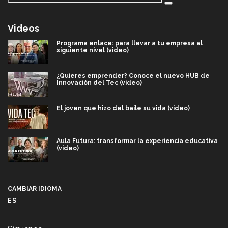
Videos
Programa enlace: para llevar a tu empresa al
siguiente nivel (video)
¿Quieres emprender? Conoce el nuevo HUB de
Innovación del Tec (video)
El joven que hizo del baile su vida (video)
Aula Futura: transformar la experiencia educativa
(video)
Más que un festival cultural: así es la magia de
VIBRART 2026 (video)
CAMBIAR IDIOMA
ES
Javier Guzmán: investigación con impacto social
(video)