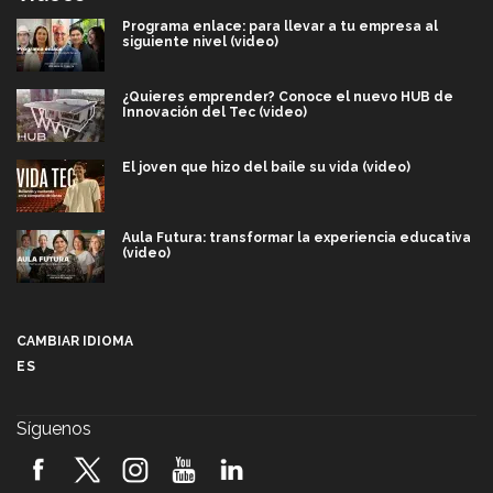
Programa enlace: para llevar a tu empresa al
siguiente nivel (video)
¿Quieres emprender? Conoce el nuevo HUB de
Innovación del Tec (video)
El joven que hizo del baile su vida (video)
Aula Futura: transformar la experiencia educativa
(video)
Más que un festival cultural: así es la magia de
VIBRART 2026 (video)
CAMBIAR IDIOMA
ES
Javier Guzmán: investigación con impacto social
(video)
Síguenos
¡México, en el top del mundial de robótica FIRST
2026! (video)