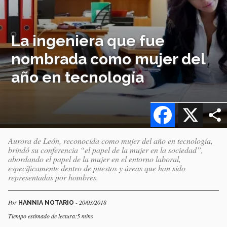
La ingeniera que fue
nombrada como mujer del
año en tecnología
Facebook
X
Aurora de León, reconocida como mujer del año en tecnología,
brindó su conferencia “el papel de la mujer en la sociedad”,
abordando el papel de la mujer en el entorno laboral,
específicamente dentro de puestos y áreas que han sido
representadas por hombres.
Por
- 20/03/2018
HANNIA NOTARIO
Tiempo estimado de lectura:5 mins