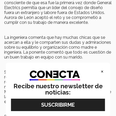
consciente de que esa fue la primera vez donde General
Electrics permitía que un líder del consejo de diseño
fuera un extranjero y labore fuera de Estados Unidos.
Aurora de León aceptó el reto y se comprometió a
cumplir con su trabajo de manera excelente.
La ingeniera comenta que hay muchas chicas que se
acercan a ella y le comparten sus dudas y admiraciones
sobre su equilibrio y organización como madre e
ingeniera. La ponente comentó que todo es cuestión de
un buen trabajo en equipo con su marido.
×
Su conferencia comenzó a finalizar con la
recomendación de buscar a un mentor. Ya que, en
retrospectiva, ella se dió cuenta que contar con un
Recibe nuestro newsletter de
mentor fue lo que más la ayudó a salir adelante.
noticias:
Menciona la importancia de tener en claro el objetivo de
la relación de mentoreo y el alimentarse de la
experiencia.