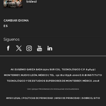
(video)
Más que un festival cultural: así es la magia de
VIBRART 2026 (video)
CAMBIAR IDIOMA
ES
Javier Guzmán: investigación con impacto social
(video)
Síguenos
¡México, en el top del mundial de robótica FIRST
2026! (video)
Vida Tec: Pasión, disciplina y básquetbol, con Gael
Adame (video)
A
AV. EUGENIO GARZA SADA 2501 SUR COL. TECNOLÓGICO C.P. 64849 |
L
¿Cómo es el Modelo Educativo Tec? (video)
MONTERREY, NUEVO LEÓN, MÉXICO | TEL. +52 (81) 8358-2000 D.R.© INSTITUTO
TECNOLÓGICO Y DE ESTUDIOS SUPERIORES DE MONTERREY, MÉXICO. 2018
Vida Tec: Feminismo e Inteligencia Artificial, Paola
*DEC-520912 PROGRAMAS EN MODALIDAD ESCOLARIZADA.
Ricaurte (video)
AVISO LEGAL
POLÍTICAS DE PRIVACIDAD
AVISO DE PRIVACIDAD
SOBRE EL SITIO