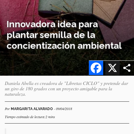
Innovadora idea para
plantar semilla de la
concientización ambiental
Facebook
X
Daniela Abella es creadora de "Libretas CICLO" y pretende dar
un giro de 180 grados con un proyecto amigable para la
naturaleza.
Por
- 09/04/2018
MARGARITA ALVARADO
Tiempo estimado de lectura:2 mins