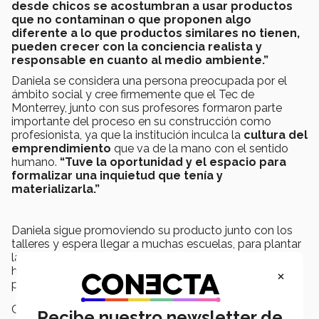
desde chicos se acostumbran a usar productos
que no contaminan o que proponen algo
diferente a lo que productos similares no tienen,
pueden crecer con la conciencia realista y
responsable en cuanto al medio ambiente.”
Daniela se considera una persona preocupada por el
ámbito social y cree firmemente que el Tec de
Monterrey, junto con sus profesores formaron parte
importante del proceso en su construcción como
profesionista, ya que la institución inculca la
cultura del
emprendimiento
que va de la mano con el sentido
humano.
“Tuve la oportunidad y el espacio para
formalizar una inquietud que tenía y
materializarla.”
Daniela sigue promoviendo su producto junto con los
talleres y espera llegar a muchas escuelas, para plantar
la semilla de la conciencia que, como ella lo confirma,
ha sido su mayor logro en cuanto a este ambicioso
×
proyecto.
Campus:
Puebla
Recibe nuestro newsletter de