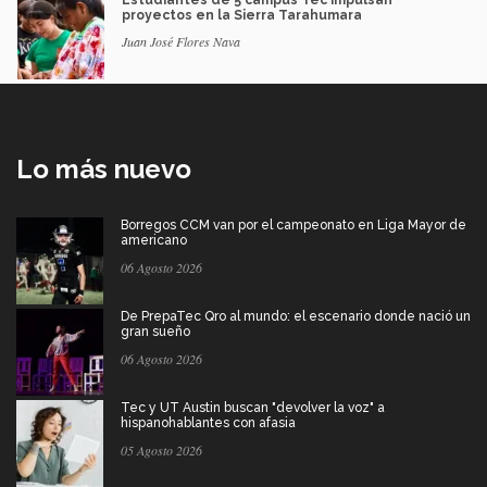
Estudiantes de 5 campus Tec impulsan
proyectos en la Sierra Tarahumara
Juan José Flores Nava
Lo más nuevo
Borregos CCM van por el campeonato en Liga Mayor de
americano
06 Agosto 2026
De PrepaTec Qro al mundo: el escenario donde nació un
gran sueño
06 Agosto 2026
Tec y UT Austin buscan "devolver la voz" a
hispanohablantes con afasia
05 Agosto 2026