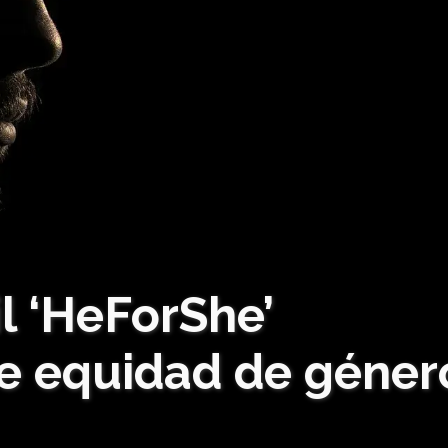
l ‘HeForShe’
re equidad de géner