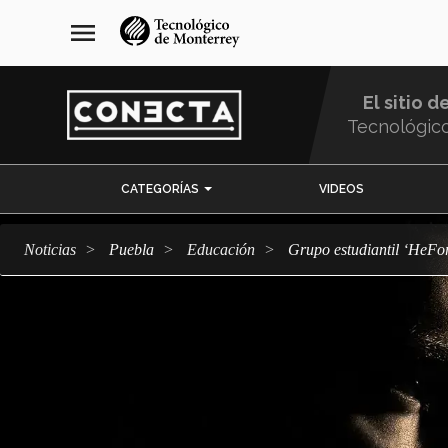
Pasar
navegación
menu
al
principal
contenido
principal
El sitio d
Tecnológic
Menu
CATEGORÍAS
VIDEOS
Comunidad
Noticias
Puebla
Educación
Grupo estudiantil ‘HeFo