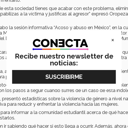
frentarlo.
de esta sociedad tienes que acabar con este problema, elimin
bilizas a la víctima y justificas al agresor” expresó Oropeza
abo la sesión informativa “Acoso y abuso en México”, en la cu
a Martínez, Psicólogo Clínico; el Lic. Efrén Espíndola, Director
×
l Departamento de Consejería y Bienestar, y el Instituto Mun
arácter multifactorial de la violencia de género, al tiempo q
Recibe nuestro newsletter de
 la violencia, las relaciones de pareja y la violencia contra 
noticias:
ana, ahondó en las definiciones de acoso, abuso y hostigamien
para presentar una denuncia de acoso sexual.
otocolo de Actuación para la Prevención y Atención de Viole
n los pasos a seguir cuando sufres de un caso de esta índol
, presentó estadísticas sobre la violencia de género a nivel n
iva para reducir y enfrentar la violencia hacia las mujeres.
para informar a la comunidad estudiantil acerca de qué hace
starlos.
ir sabiendo qué hacer si esto llega a ocurrir. Además, ahora