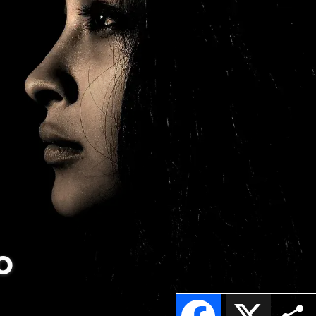
o
Facebook
X