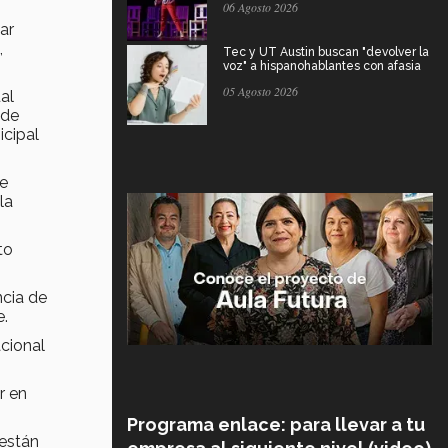
06 Agosto 2026
ar
,
Tec y UT Austin buscan "devolver la
voz" a hispanohablantes con afasia
05 Agosto 2026
al
 de
icipal
ue
la
to
ncia de
e.
acional
r en
Programa enlace: para llevar a tu
 están