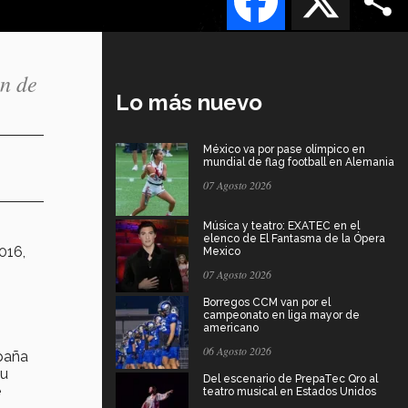
ón de
Lo más nuevo
México va por pase olímpico en
mundial de flag football en Alemania
07 Agosto 2026
Música y teatro: EXATEC en el
elenco de El Fantasma de la Ópera
016,
Mexico
07 Agosto 2026
Borregos CCM van por el
campeonato en liga mayor de
americano
06 Agosto 2026
mpaña
Su
Del escenario de PrepaTec Qro al
e
teatro musical en Estados Unidos