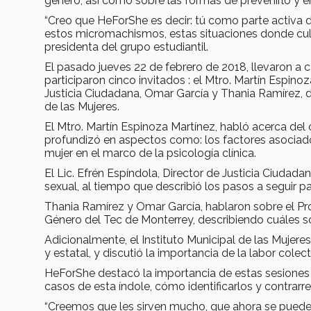
género, así como sobre las formas de prevenirlo y en
“Creo que HeForShe es decir: tú como parte activa 
estos micromachismos, estas situaciones donde culpa
presidenta del grupo estudiantil.
El pasado jueves 22 de febrero de 2018, llevaron a c
participaron cinco invitados : el Mtro. Martín Espinoz
Justicia Ciudadana, Omar García y Thania Ramírez, de
de las Mujeres.
El Mtro. Martín Espinoza Martínez, habló acerca del c
profundizó en aspectos como: los factores asociados a
mujer en el marco de la psicología clínica.
El Lic. Efrén Espíndola, Director de Justicia Ciudad
sexual, al tiempo que describió los pasos a seguir 
Thania Ramírez y Omar García, hablaron sobre el Pr
Género del Tec de Monterrey, describiendo cuáles so
Adicionalmente, el Instituto Municipal de las Mujeres
y estatal, y discutió la importancia de la labor colect
HeForShe destacó la importancia de estas sesiones 
casos de esta índole, cómo identificarlos y contrarre
“Creemos que les sirven mucho, que ahora se pueden 