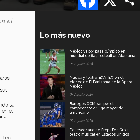
en el
Lo más nuevo
México va por pase olímpico en
mundial de flag football en Alemania
07 Agosto 2026
arse,
Música y teatro: EXATEC en el
elenco de El Fantasma de la Ópera
México
 sus
07 Agosto 2026
Borregos CCM van por el
ndo la
campeonato en liga mayor de
 en el
americano
r al
06 Agosto 2026
Del escenario de PrepaTec Qro al
teatro musical en Estados Unidos
l Tec