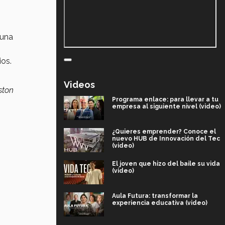
 una
os.
Videos
ston
Programa enlace: para llevar a tu
empresa al siguiente nivel (video)
¿Quieres emprender? Conoce el
nuevo HUB de Innovación del Tec
(video)
El joven que hizo del baile su vida
(video)
Aula Futura: transformar la
experiencia educativa (video)