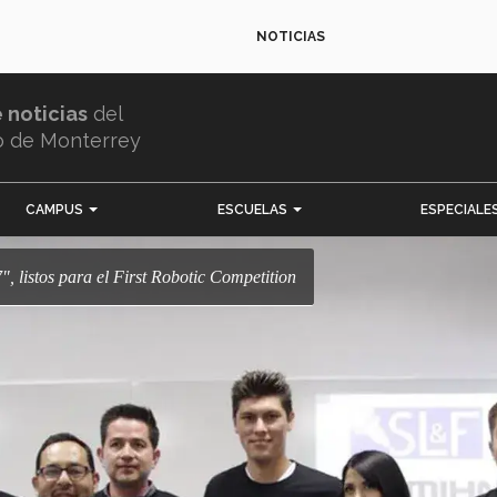
NOTICIAS
e noticias
del
o de Monterrey
CAMPUS
ESCUELAS
ESPECIALE
", listos para el First Robotic Competition