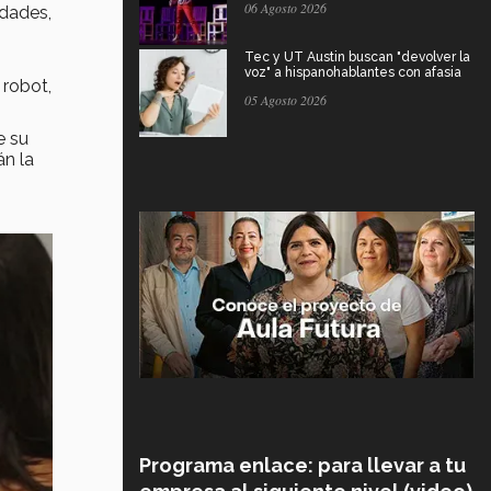
06 Agosto 2026
idades,
Tec y UT Austin buscan "devolver la
voz" a hispanohablantes con afasia
 robot,
05 Agosto 2026
e su
án la
Programa enlace: para llevar a tu