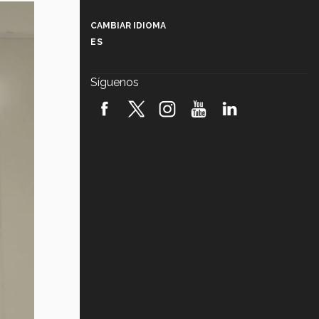
Más que un festival cultural: así es
la magia de VIBRART 2026 (video)
CAMBIAR IDIOMA
ES
Javier Guzmán: investigación con
impacto social (video)
Síguenos
¡México, en el top del mundial de
robótica FIRST 2026! (video)
Vida Tec: Pasión, disciplina y
básquetbol, con Gael Adame
(video)
¿Cómo es el Modelo Educativo
Tec? (video)
Vida Tec: Feminismo e Inteligencia
Artificial, Paola Ricaurte (video)