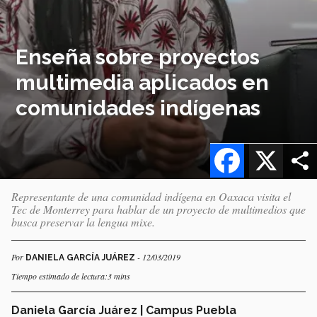
Enseña sobre proyectos
multimedia aplicados en
comunidades indígenas
Facebook
X
Representante de una comunidad indígena en Oaxaca visita el
Tec de Monterrey para hablar de un proyecto de multimedios que
busca preservar la lengua mixe.
Por
- 12/03/2019
DANIELA GARCÍA JUÁREZ
Tiempo estimado de lectura:3 mins
Daniela García Juárez | Campus Puebla