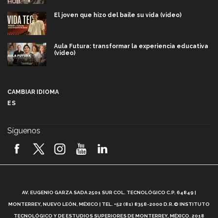
El joven que hizo del baile su vida (video)
Aula Futura: transformar la experiencia educativa
(video)
Más que un festival cultural: así es la magia de
VIBRART 2026 (video)
CAMBIAR IDIOMA
ES
Javier Guzmán: investigación con impacto social
(video)
Síguenos
¡México, en el top del mundial de robótica FIRST
2026! (video)
Vida Tec: Pasión, disciplina y básquetbol, con Gael
Adame (video)
A
AV. EUGENIO GARZA SADA 2501 SUR COL. TECNOLÓGICO C.P. 64849 |
L
¿Cómo es el Modelo Educativo Tec? (video)
MONTERREY, NUEVO LEÓN, MÉXICO | TEL. +52 (81) 8358-2000 D.R.© INSTITUTO
TECNOLÓGICO Y DE ESTUDIOS SUPERIORES DE MONTERREY, MÉXICO. 2018