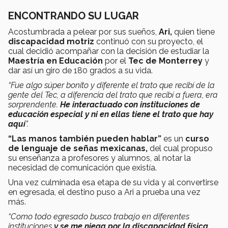
ENCONTRANDO SU LUGAR
Acostumbrada a pelear por sus sueños,
Ari,
quien tiene
discapacidad motriz
continuó con su proyecto, el
cual decidió acompañar con la decisión de estudiar la
Maestría en Educación
por el
Tec de Monterrey
y
dar así un giro de 180 grados a su vida.
“Fue algo súper bonito y diferente el trato que recibí de la
gente del Tec, a diferencia del trato que recibí a fuera, era
sorprendente.
He interactuado con instituciones de
educación especial y ni en ellas tiene el trato que hay
aquí
”.
“Las manos también pueden hablar”
es un
curso
de lenguaje de señas mexicanas,
del cual propuso
su enseñanza a profesores y alumnos, al notar la
necesidad de comunicación que existía.
Una vez culminada esa etapa de su vida y al convertirse
en egresada, el destino puso a Ari a prueba una vez
más.
“Como todo egresado busco trabajo en diferentes
instituciones
y se me niega por la discapacidad física