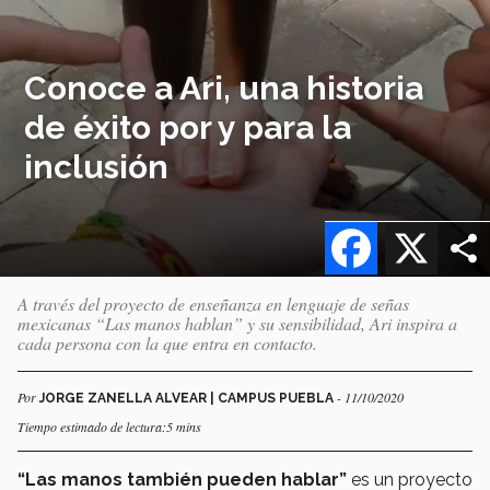
Conoce a Ari, una historia
de éxito por y para la
inclusión
Facebook
X
A través del proyecto de enseñanza en lenguaje de señas
mexicanas “Las manos hablan” y su sensibilidad, Ari inspira a
cada persona con la que entra en contacto.
Por
- 11/10/2020
JORGE ZANELLA ALVEAR | CAMPUS PUEBLA
Tiempo estimado de lectura:5 mins
“Las manos también pueden hablar”
es un proyecto