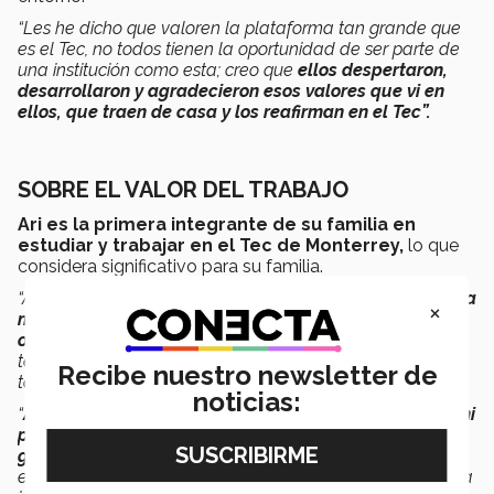
“Les he dicho que valoren la plataforma tan grande que
es el Tec, no todos tienen la oportunidad de ser parte de
una institución como esta; creo que
ellos despertaron,
desarrollaron y agradecieron esos valores que vi en
ellos, que traen de casa y los reafirman en el Tec”.
SOBRE EL VALOR DEL TRABAJO
Ari
es la primera integrante de su familia en
estudiar y trabajar en el Tec de Monterrey,
lo que
considera significativo para su familia.
“A lo mejor para muchos obtener un trabajo es muy fácil,
a
×
mí me costó 9 años de buscar un montón de
oportunidades.
Es la primera vez que firmo un contrato,
tengo una nómina, a lo mejor son cosas comunes para
Recibe nuestro newsletter de
todos los demás, pero para mí es súper”.
noticias:
“
A todas esas empresas que me dijeron que no y que mi
perfil era muy alto para poder contratarme les doy la
gracias,
en el fondo sabía que iba a llegar a un lugar en
el que no fuera rara o indiferente, estoy contenta con esta