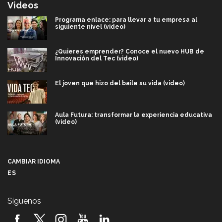
Videos
Programa enlace: para llevar a tu empresa al
siguiente nivel (video)
¿Quieres emprender? Conoce el nuevo HUB de
Innovación del Tec (video)
El joven que hizo del baile su vida (video)
Aula Futura: transformar la experiencia educativa
(video)
Más que un festival cultural: así es la magia de
VIBRART 2026 (video)
CAMBIAR IDIOMA
ES
Javier Guzmán: investigación con impacto social
(video)
Síguenos
¡México, en el top del mundial de robótica FIRST
2026! (video)