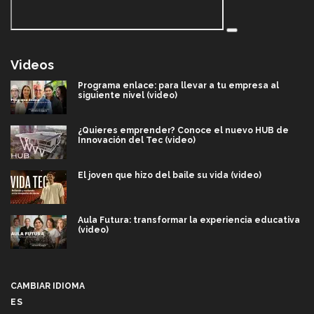
Videos
Programa enlace: para llevar a tu empresa al
siguiente nivel (video)
¿Quieres emprender? Conoce el nuevo HUB de
Innovación del Tec (video)
El joven que hizo del baile su vida (video)
Aula Futura: transformar la experiencia educativa
(video)
Más que un festival cultural: así es la magia de
VIBRART 2026 (video)
CAMBIAR IDIOMA
ES
Javier Guzmán: investigación con impacto social