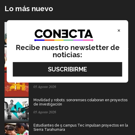
Lo más nuevo
Tec y UT Austin buscan "devolver la voz" a
×
hispanohablantes con afasia
05 Agosto 2026
Recibe nuestro newsletter de
El escritor que dice que la derrota también merece ser
noticias:
contada
05 Agosto 2026
Entre miles: mexicana gana beca de maestría Erasmus
Mundus LIVE
05 Agosto 2026
Movilidad y robots: sonorenses colaboran en proyectos
de investigación
05 Agosto 2026
Estudiantes de 5 campus Tec impulsan proyectos en la
Sierra Tarahumara