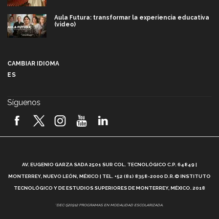
Aula Futura: transformar la experiencia educativa
(video)
Más que un festival cultural: así es la magia de
VIBRART 2026 (video)
CAMBIAR IDIOMA
ES
Javier Guzmán: investigación con impacto social
(video)
Síguenos
¡México, en el top del mundial de robótica FIRST
2026! (video)
Vida Tec: Pasión, disciplina y básquetbol, con Gael
Adame (video)
A
AV. EUGENIO GARZA SADA 2501 SUR COL. TECNOLÓGICO C.P. 64849 |
L
¿Cómo es el Modelo Educativo Tec? (video)
MONTERREY, NUEVO LEÓN, MÉXICO | TEL. +52 (81) 8358-2000 D.R.© INSTITUTO
TECNOLÓGICO Y DE ESTUDIOS SUPERIORES DE MONTERREY, MÉXICO. 2018
Vida Tec: Feminismo e Inteligencia Artificial, Paola
*DEC-520912 PROGRAMAS EN MODALIDAD ESCOLARIZADA.
Ricaurte (video)