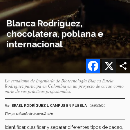
Blanca Rodríguez,
chocolatera, poblana e
internacional
Facebook
X
La estudiante de Ingeniería de Biotecnología Blanca Estela
Rodriguez participa en Colombia en un proyecto de cacao como
parte de sus prácticas profesionales.
Por
- 03/09/2020
ISRAEL RODRÍGUEZ L CAMPUS EN PUEBLA
Tiempo estimado de lectura:2 mins
Identificar, clasificar y separar diferentes tipos de cacao,