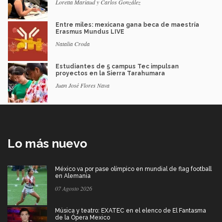
Loretta Mariaud y Carlos González
Entre miles: mexicana gana beca de maestría
Erasmus Mundus LIVE
Natalia Croda
Estudiantes de 5 campus Tec impulsan
proyectos en la Sierra Tarahumara
Juan José Flores Nava
Lo más nuevo
México va por pase olímpico en mundial de flag football
en Alemania
07 Agosto 2026
Música y teatro: EXATEC en el elenco de El Fantasma
de la Ópera Mexico