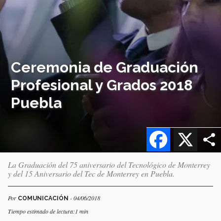
Ceremonia de Graduación
Profesional y Grados 2018
Puebla
Facebook
X
La Graduación del 75 aniversario del Tecnológico de Monterrey
y del 15 Aniversario del Tec de Monterrey en Puebla.
Por
- 04/06/2018
COMUNICACIÓN
Tiempo estimado de lectura:1 min