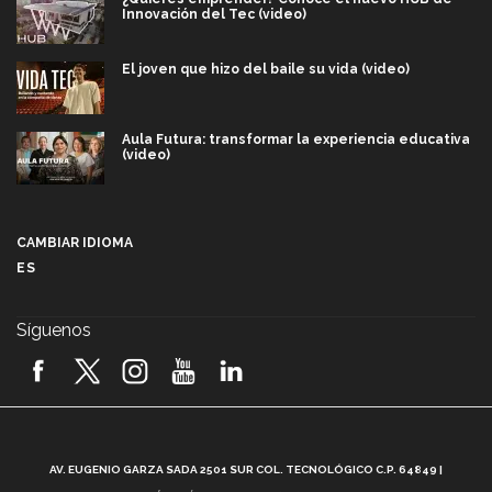
Innovación del Tec (video)
El joven que hizo del baile su vida (video)
Aula Futura: transformar la experiencia educativa
(video)
Más que un festival cultural: así es la magia de
VIBRART 2026 (video)
CAMBIAR IDIOMA
ES
Javier Guzmán: investigación con impacto social
(video)
Síguenos
¡México, en el top del mundial de robótica FIRST
2026! (video)
Vida Tec: Pasión, disciplina y básquetbol, con Gael
Adame (video)
A
AV. EUGENIO GARZA SADA 2501 SUR COL. TECNOLÓGICO C.P. 64849 |
L
¿Cómo es el Modelo Educativo Tec? (video)