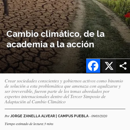
Cambio climático, de la
academia a la acción
Facebook
X
Crear sociedades conscientes y gobiernos activos como binomio
de solución a esta problemática que amenaza con agudizarse y
ser irreversible, fueron parte de los temas abordados por
expertos internacionales dentro del Tercer Simposio de
Adaptación al Cambio Climático
Por
- 09/03/2020
JORGE ZANELLA ALVEAR | CAMPUS PUEBLA
Tiempo estimado de lectura:3 mins