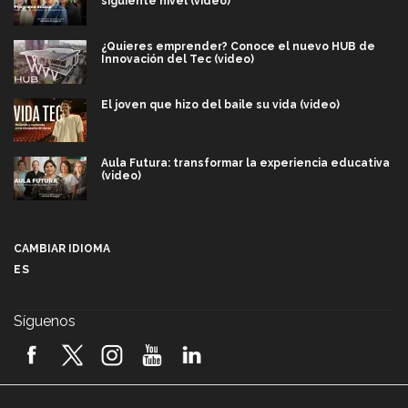
siguiente nivel (video)
¿Quieres emprender? Conoce el nuevo HUB de
Innovación del Tec (video)
El joven que hizo del baile su vida (video)
Aula Futura: transformar la experiencia educativa
(video)
Más que un festival cultural: así es la magia de
VIBRART 2026 (video)
CAMBIAR IDIOMA
ES
Javier Guzmán: investigación con impacto social
(video)
Síguenos
¡México, en el top del mundial de robótica FIRST
2026! (video)
Vida Tec: Pasión, disciplina y básquetbol, con Gael