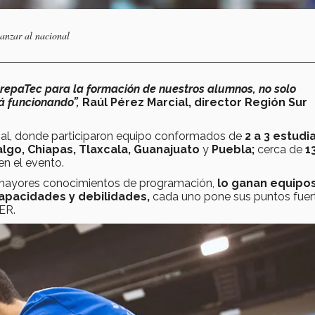
anzar al nacional
repaTec para la formación de nuestros alumnos, no solo
á funcionando”,
Raúl Pérez Marcial, director Región Sur
onal, donde participaron equipo conformados de
2 a 3 estudi
lgo, Chiapas, Tlaxcala,
Guanajuato
y
Puebla;
cerca de
1
en el evento.
 mayores conocimientos de programación,
lo ganan equipo
apacidades y debilidades,
cada uno pone sus puntos fuert
WER.