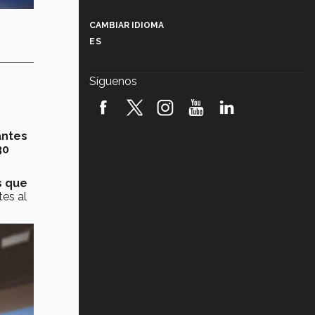
Más que un festival cultural: así es
la magia de VIBRART 2026 (video)
CAMBIAR IDIOMA
ES
Javier Guzmán: investigación con
impacto social (video)
Síguenos
¡México, en el top del mundial de
robótica FIRST 2026! (video)
antes
Vida Tec: Pasión, disciplina y
30
básquetbol, con Gael Adame
(video)
s que
¿Cómo es el Modelo Educativo
Tec? (video)
es al
Vida Tec: Feminismo e Inteligencia
Artificial, Paola Ricaurte (video)