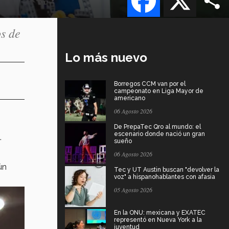
os de
Lo más nuevo
Borregos CCM van por el
campeonato en Liga Mayor de
americano
06 Agosto 2026
e
De PrepaTec Qro al mundo: el
escenario donde nació un gran
.
sueño
06 Agosto 2026
ún
Tec y UT Austin buscan "devolver la
voz" a hispanohablantes con afasia
05 Agosto 2026
En la ONU: mexicana y EXATEC
representó en Nueva York a la
juventud