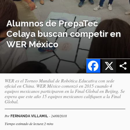
Alumnos de PrepaTec
Celaya buscan competir en
WER México
Facebook
X
WER es el Torneo Mundial de Robótica Educativa con sede
oficial en China. WER México comenzó en 2015 cuando 4
equipos mexicanos participaron en la Final Global en Beijing. Se
espera que este año 15 equipos mexicanos califiquen a la Final
Global.
Por
- 24/08/2018
FERNANDA VILLAMIL
Tiempo estimado de lectura:2 mins