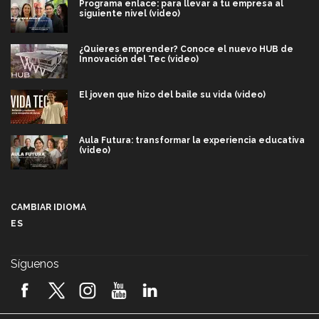
Programa enlace: para llevar a tu empresa al
siguiente nivel (video)
¿Quieres emprender? Conoce el nuevo HUB de
Innovación del Tec (video)
El joven que hizo del baile su vida (video)
Aula Futura: transformar la experiencia educativa
(video)
Más que un festival cultural: así es la magia de
VIBRART 2026 (video)
CAMBIAR IDIOMA
ES
Javier Guzmán: investigación con impacto social
(video)
Síguenos
¡México, en el top del mundial de robótica FIRST
2026! (video)