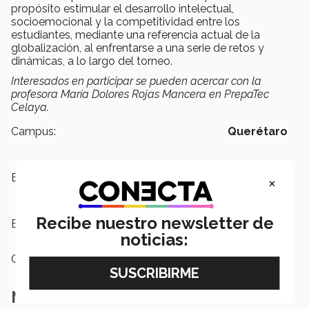
propósito estimular el desarrollo intelectual,
socioemocional y la competitividad entre los
estudiantes, mediante una referencia actual de la
globalización, al enfrentarse a una serie de retos y
dinámicas, a lo largo del torneo.
Interesados en participar se pueden acercar con la
profesora María Dolores Rojas Mancera en PrepaTec
Celaya.
Campus:
Querétaro
Escuelas:
PrepaTec
×
Recibe nuestro newsletter de
Etiquetas:
PrepaTec,
Celaya,
Robótica
noticias:
Categoría:
Educación
Notas Relacionadas