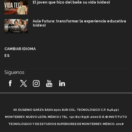
El joven que hizo del baile su vida (video)
Aula Futura: transformar la experiencia educativa
(video)
Más que un festival cultural: así es la magia de
VIBRART 2026 (video)
CAMBIAR IDIOMA
ES
Javier Guzmán: investigación con impacto social
(video)
Síguenos
¡México, en el top del mundial de robótica FIRST
2026! (video)
Vida Tec: Pasión, disciplina y básquetbol, con Gael
Adame (video)
A
AV. EUGENIO GARZA SADA 2501 SUR COL. TECNOLÓGICO C.P. 64849 |
L
¿Cómo es el Modelo Educativo Tec? (video)
MONTERREY, NUEVO LEÓN, MÉXICO | TEL. +52 (81) 8358-2000 D.R.© INSTITUTO
TECNOLÓGICO Y DE ESTUDIOS SUPERIORES DE MONTERREY, MÉXICO. 2018