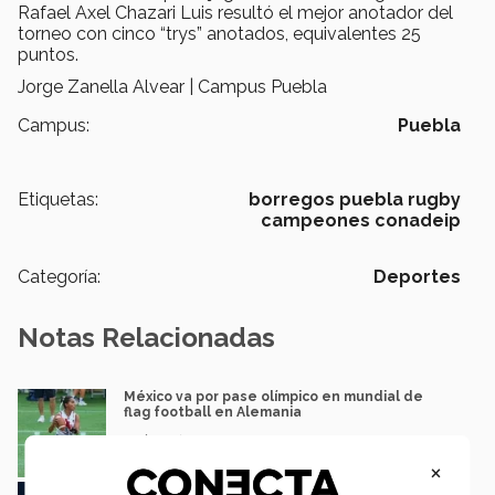
Rafael Axel Chazari Luis resultó el mejor anotador del
torneo con cinco “trys” anotados, equivalentes 25
puntos.
Jorge Zanella Alvear | Campus Puebla
Campus:
Puebla
Etiquetas:
borregos puebla rugby
campeones conadeip
Categoría:
Deportes
Notas Relacionadas
México va por pase olímpico en mundial de
flag football en Alemania
José Longino Torres
×
Borregos CCM van por el campeonato en liga