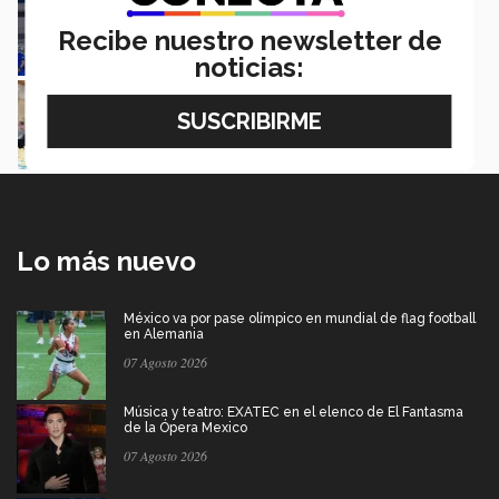
mayor de americano
Recibe nuestro newsletter de
Mauricio Berdón García
noticias:
¡Jaque mate! La mexicana de 16 que aspira
llegar al mundial de ajedrez
Saray González
Lo más nuevo
México va por pase olímpico en mundial de flag football
en Alemania
07 Agosto 2026
Música y teatro: EXATEC en el elenco de El Fantasma
de la Ópera Mexico
07 Agosto 2026