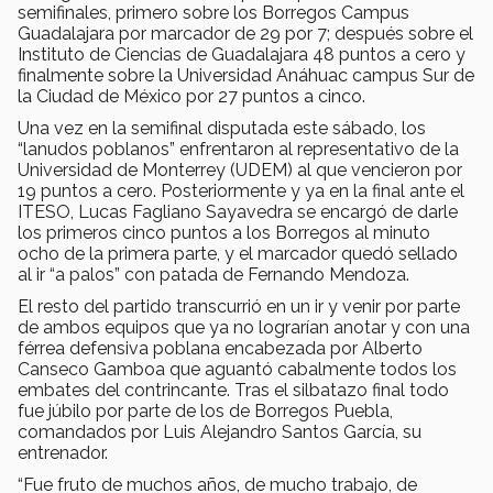
semifinales, primero sobre los Borregos Campus
Guadalajara por marcador de 29 por 7; después sobre el
Instituto de Ciencias de Guadalajara 48 puntos a cero y
finalmente sobre la Universidad Anáhuac campus Sur de
la Ciudad de México por 27 puntos a cinco.
Una vez en la semifinal disputada este sábado, los
“lanudos poblanos” enfrentaron al representativo de la
Universidad de Monterrey (UDEM) al que vencieron por
19 puntos a cero. Posteriormente y ya en la final ante el
ITESO, Lucas Fagliano Sayavedra se encargó de darle
los primeros cinco puntos a los Borregos al minuto
ocho de la primera parte, y el marcador quedó sellado
al ir “a palos” con patada de Fernando Mendoza.
El resto del partido transcurrió en un ir y venir por parte
de ambos equipos que ya no lograrían anotar y con una
férrea defensiva poblana encabezada por Alberto
Canseco Gamboa que aguantó cabalmente todos los
embates del contrincante. Tras el silbatazo final todo
fue júbilo por parte de los de Borregos Puebla,
comandados por Luis Alejandro Santos García, su
entrenador.
“Fue fruto de muchos años, de mucho trabajo, de