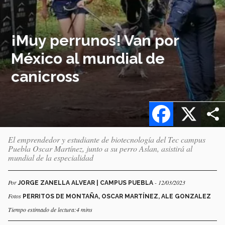
¡Muy perrunos! Van por
México al mundial de
canicross
Facebook
X
El emprendedor y estudiante de biotecnología del Tec campus
Puebla Oscar Martínez, junto a su perro Aslan, asistirá al
mundial de la especialidad
Por
- 12/03/2023
JORGE ZANELLA ALVEAR | CAMPUS PUEBLA
Fotos
PERRITOS DE MONTAÑA, OSCAR MARTÍNEZ, ALE GONZALEZ
Tiempo estimado de lectura:4 mins