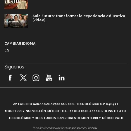
Aula Futura: transformar la experiencia educativa
(video)
Más que un festival cultural: así es la magia de
VIBRART 2026 (video)
CAMBIAR IDIOMA
ES
Javier Guzmán: investigación con impacto social
(video)
Síguenos
¡México, en el top del mundial de robótica FIRST
2026! (video)
Vida Tec: Pasión, disciplina y básquetbol, con Gael
Adame (video)
A
AV. EUGENIO GARZA SADA 2501 SUR COL. TECNOLÓGICO C.P. 64849 |
L
¿Cómo es el Modelo Educativo Tec? (video)
MONTERREY, NUEVO LEÓN, MÉXICO | TEL. +52 (81) 8358-2000 D.R.© INSTITUTO
TECNOLÓGICO Y DE ESTUDIOS SUPERIORES DE MONTERREY, MÉXICO. 2018
Vida Tec: Feminismo e Inteligencia Artificial, Paola
*DEC-520912 PROGRAMAS EN MODALIDAD ESCOLARIZADA.