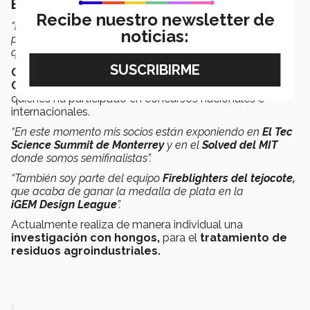
Emprendedor Consolidado
Recibe nuestro newsletter de
“
Me dedico a hacer investigación;
en enero publiqué mi
noticias:
primer artículo, estoy escribiendo otro y tengo uno más
que está en revisión”
comparte el estudiante.
Oscar es socio fundador de la startup Mexicana
Celal-Mex,
conocidos como
“los de las piñas”,
con
quienes ha participado en concursos nacionales e
internacionales.
“En este momento mis socios están exponiendo en
El Tec
Science Summit de Monterrey
y en el
Solved del MIT
donde somos semifinalistas”.
“También soy parte del equipo
Fireblighters del tejocote,
que acaba de ganar la medalla de plata en la
iGEM
Design League
”.
Actualmente realiza de manera individual una
investigación con hongos,
para el
tratamiento de
residuos agroindustriales.