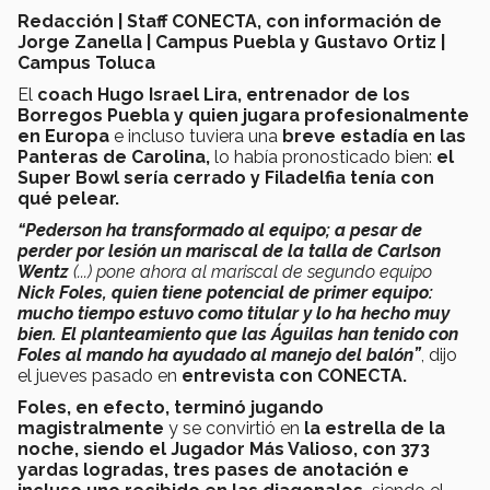
Redacción | Staff CONECTA, con información de
Jorge Zanella | Campus Puebla y Gustavo Ortiz |
Campus Toluca
El
coach Hugo Israel Lira, entrenador de los
Borregos Puebla y quien jugara profesionalmente
en Europa
e incluso tuviera una
breve estadía en las
Panteras de Carolina,
lo había pronosticado bien:
el
Super Bowl sería cerrado y Filadelfia tenía con
qué pelear.
“Pederson ha transformado al equipo; a pesar de
perder por lesión un mariscal de la talla de Carlson
Wentz
(...) pone ahora al mariscal de segundo equipo
Nick Foles, quien tiene potencial de primer equipo:
mucho tiempo estuvo como titular y lo ha hecho muy
bien. El planteamiento que las Águilas han tenido con
Foles al mando ha ayudado al manejo del balón”
, dijo
el jueves pasado en
entrevista con CONECTA.
Foles, en efecto, terminó jugando
magistralmente
y se convirtió en
la estrella de la
noche, siendo el Jugador Más Valioso, con 373
yardas logradas, tres pases de anotación e