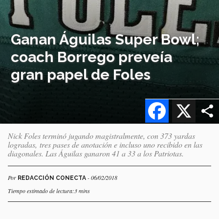
Ganan Águilas Super Bowl;
coach Borrego preveía
gran papel de Foles
Facebook
X
Nick Foles terminó jugando magistralmente, con 373 yardas
logradas, tres pases de anotación e incluso uno recibido en las
diagonales. Las Águilas ganaron 41 a 33 a los Patriotas.
Por
- 06/02/2018
REDACCIÓN CONECTA
Tiempo estimado de lectura:3 mins