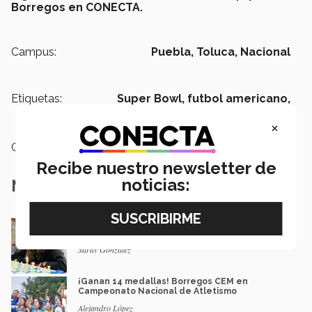
Borregos en CONECTA.
Campus:
Puebla,
Toluca,
Nacional
Etiquetas:
Super Bowl,
futbol americano,
Borregos Puebla,
Borregos Toluca
×
Categoría:
Deportes
Recibe nuestro newsletter de
noticias:
Notas Relacionadas
¡Jaque mate! La mexicana de 16 que aspira
llegar al mundial de ajedrez
Saray González
¡Ganan 14 medallas! Borregos CEM en
Campeonato Nacional de Atletismo
Alejandro López