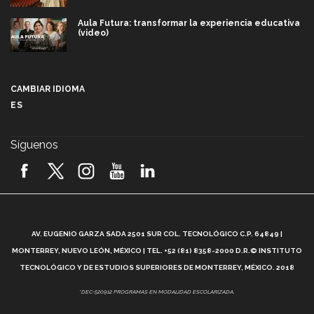
Aula Futura: transformar la experiencia educativa
(video)
Más que un festival cultural: así es la magia de
VIBRART 2026 (video)
CAMBIAR IDIOMA
ES
Javier Guzmán: investigación con impacto social
(video)
Síguenos
¡México, en el top del mundial de robótica FIRST
2026! (video)
Vida Tec: Pasión, disciplina y básquetbol, con Gael
Adame (video)
A
AV. EUGENIO GARZA SADA 2501 SUR COL. TECNOLÓGICO C.P. 64849 |
L
¿Cómo es el Modelo Educativo Tec? (video)
MONTERREY, NUEVO LEÓN, MÉXICO | TEL. +52 (81) 8358-2000 D.R.© INSTITUTO
TECNOLÓGICO Y DE ESTUDIOS SUPERIORES DE MONTERREY, MÉXICO. 2018
Vida Tec: Feminismo e Inteligencia Artificial, Paola
*DEC-520912 PROGRAMAS EN MODALIDAD ESCOLARIZADA.
Ricaurte (video)