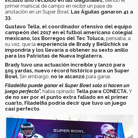
incluso uno recibido en las diagonales,
siendo el
primer mariscal de campo en recibir un pase de
anotación en un Super Bowl.
Las Águilas ganaron 41 a
33.
Gustavo Tella, el coordinador ofensivo del equipo
campeón del 2017 en el futbol americano colegial
mexicano, los Borregos del Tec Toluca,
pensaba, a
su vez, que la
experiencia de Brady y Bellichick se
impondría y los llevaría a obtener su sexto anillo
para los Patriotas de Nueva Inglaterra.
Brady tuvo una actuación increíble y lanzó para
505 yardas, nuevo récord histórico para un Super
Bowl.
Sin embargo,
no le alcanzó
para ganar.
Filadelfia puede ganar el Super Bowl solo si hacen un
juego perfecto”,
había opinado
Tella para CONECTA.
Y
de no ser por el punto extra fallado en el primer
cuarto, Filadelfia podría decir que tuvo un juego
casi perfecto
.