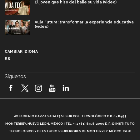
El joven que hizo del baile su vida (video)
Aula Futura: transformar la experiencia educativa
(video)
Más que un festival cultural: así es la magia de
VIBRART 2026 (video)
CAMBIAR IDIOMA
ES
Javier Guzmán: investigación con impacto social
(video)
Síguenos
¡México, en el top del mundial de robótica FIRST
2026! (video)
Vida Tec: Pasión, disciplina y básquetbol, con Gael
Adame (video)
A
AV. EUGENIO GARZA SADA 2501 SUR COL. TECNOLÓGICO C.P. 64849 |
L
¿Cómo es el Modelo Educativo Tec? (video)
MONTERREY, NUEVO LEÓN, MÉXICO | TEL. +52 (81) 8358-2000 D.R.© INSTITUTO
TECNOLÓGICO Y DE ESTUDIOS SUPERIORES DE MONTERREY, MÉXICO. 2018