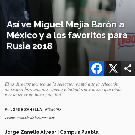
Así ve Miguel Mejía Barón a
México y a los favoritos para
Rusia 2018
Facebook
X
El ex director técnico de la selección opinó que la selección
mexicana hizo una muy buena eliminatoria y deseó que ojalá
pueda tener un buen mundial
Por
- 05/06/2018
JORGE ZANELLA
Tiempo estimado de lectura:3 mins
Jorge Zanella Alvear | Campus Puebla