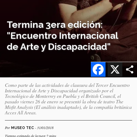
Termina 3era edición:
"Encuentro Internacional
de Arte y Discapacidad"
Facebook
X
Como parte de las actividades de clausura del Tercer Encuentro
Internacional de Arte y Discapacidad organizado por el
Tecnológico de Monterrey en Puebla y el British Council, el
pasado viernes 26 de enero se presentó la obra de teatro The
Misfit Analysis (El análisis inadaptado), de la compañía británica
Acces All Areas.
Por
- 31/01/2018
MUSEO TEC
Tiempo estimado de lectura:2 mins