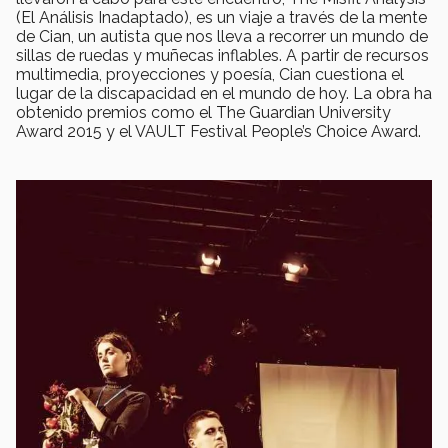
(El Análisis Inadaptado), es un viaje a través de la mente
de Cian, un autista que nos lleva a recorrer un mundo de
sillas de ruedas y muñecas inflables. A partir de recursos
multimedia, proyecciones y poesía, Cian cuestiona el
lugar de la discapacidad en el mundo de hoy. La obra ha
obtenido premios como el The Guardian University
Award 2015 y el VAULT Festival People’s Choice Award.