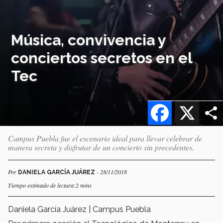
Música, convivencia y
conciertos secretos en el
Tec
Facebook
X
Campus Puebla fue el escenario ideal para llevar celebrar de
manera secreta y disfrutar de un concierto sin precedentes.
Por
- 28/11/2018
DANIELA GARCÍA JUÁREZ
Tiempo estimado de lectura:2 mins
Daniela García Juárez | Campus Puebla