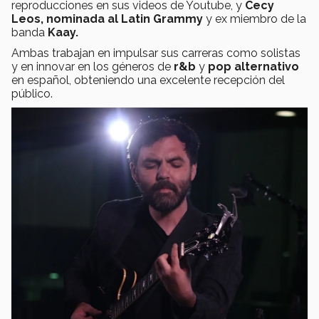
reproducciones en sus videos de Youtube, y
Cecy
Leos,
nominada al Latin Grammy
y ex miembro de la
banda
Kaay.
Ambas trabajan en impulsar sus carreras como solistas
y en innovar en los géneros de
r&b
y
pop alternativo
en español, obteniendo una excelente recepción del
público.