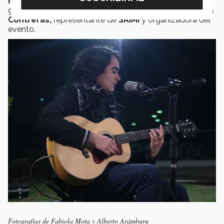
música nueva, siendo críticos y respetuosos
hacia
géneros que no conocíamos antes" comparte
Gabriela
Contreras,
representante de
SAIMI
y organizadora del
evento.
Fotografías de Fabiola Mota y Alberto Arámburu