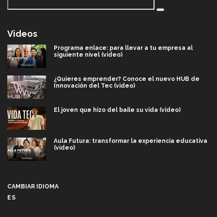
Videos
Programa enlace: para llevar a tu empresa al
siguiente nivel (video)
¿Quieres emprender? Conoce el nuevo HUB de
Innovación del Tec (video)
El joven que hizo del baile su vida (video)
Aula Futura: transformar la experiencia educativa
(video)
Más que un festival cultural: así es la magia de
VIBRART 2026 (video)
CAMBIAR IDIOMA
ES
Javier Guzmán: investigación con impacto social
(video)