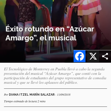
Éxito rotundo en “Azúcar
Amargo”, el musical
Facebook
X
El Tecnológico de Monterrey en Puebla llevó a cabo la segunda
presentación del musical “Azúcar Amargo”, que contó con la
participación de estudiantes del grupo representativo de comedia
musical y que se llevó los aplausos del público.
Por
- 11/09/2018
DIANA ITZEL MARÍN SALAZAR
Tiempo estimado de lectura:2 mins