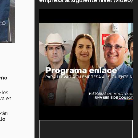
empresa al siguiente nivel (video)
eño
 les
va en
rán
llo