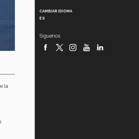
Más que un festival cultural: así es
la magia de VIBRART 2026 (video)
CAMBIAR IDIOMA
ES
Javier Guzmán: investigación con
impacto social (video)
Síguenos
¡México, en el top del mundial de
robótica FIRST 2026! (video)
Vida Tec: Pasión, disciplina y
básquetbol, con Gael Adame
(video)
¿Cómo es el Modelo Educativo
e la
Tec? (video)
Vida Tec: Feminismo e Inteligencia
Artificial, Paola Ricaurte (video)
n