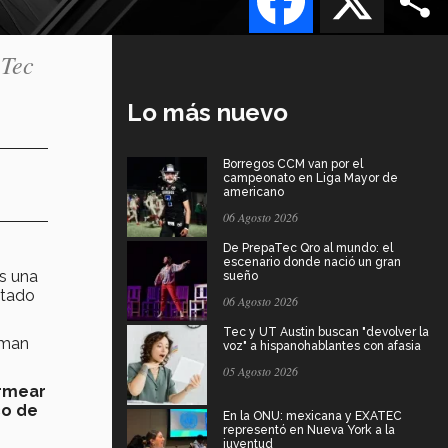
 Tec
Lo más nuevo
Borregos CCM van por el
campeonato en Liga Mayor de
americano
06 Agosto 2026
De PrepaTec Qro al mundo: el
escenario donde nació un gran
s una
sueño
ltado
06 Agosto 2026
Tec y UT Austin buscan "devolver la
man
voz" a hispanohablantes con afasia
05 Agosto 2026
ermear
co de
En la ONU: mexicana y EXATEC
representó en Nueva York a la
juventud