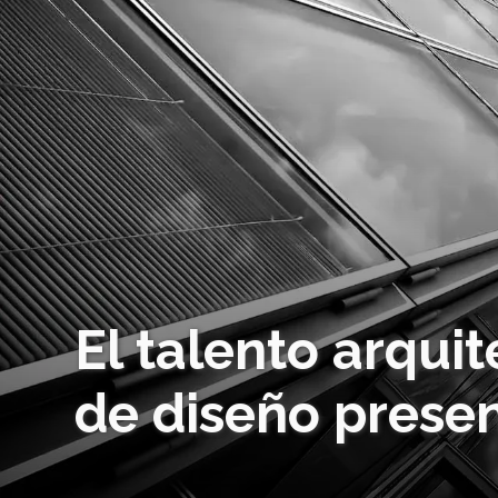
El talento arquit
de diseño prese