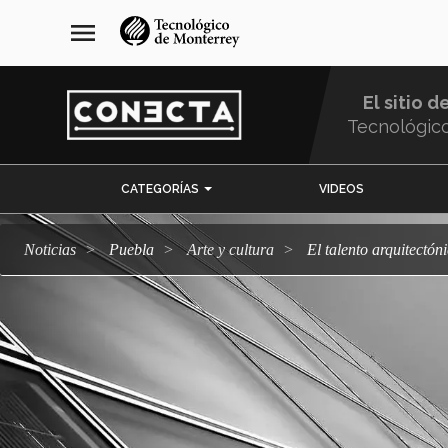
Pasar
navegación
menu
al
principal
contenido
principal
El sitio d
Tecnológic
Menu
CATEGORÍAS
VIDEOS
Comunidad
Noticias
Puebla
arte y cultura
El talento arquitectó