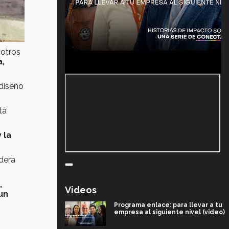
otros
a,
 diseño
tá
 la
dera
,
Videos
un
Programa enlace: para llevar a tu
empresa al siguiente nivel (video)