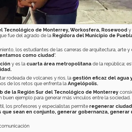
del Tecnológico de Monterrey, Workosfera, Rosewood
y 
 que fue del agrado de la
Regidora del Municipio de Puebl
iento, los estudiantes de las carreras de arquitectura, arte y
nfrentamos como ciudad
”.
ción
y es la
cuarta área metropolitana
de la república; es
idad.
tar rodeada de volcanes y ríos, la
gestión eficaz del agua y
os de los retos que enfrenta la
Angelópolis.
ab de la Región Sur del Tecnológico de Monterrey
consi
 buen ejemplo para generar más vínculos entre la sociedad.
il, los profesores y especialistas permite
regenerar ciudad
s que sean en conjunto, generar gobernanza, generar 