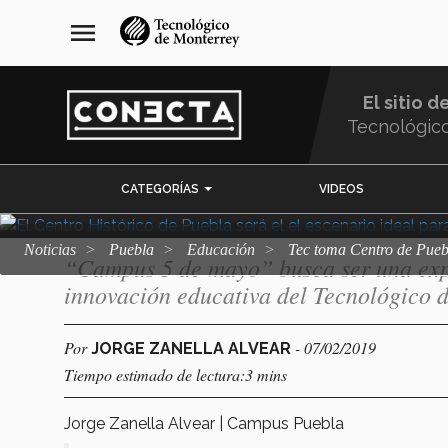
Tec toma Centr
Pasar
navegación
menu
al
principal
aula con proyec
contenido
principal
El sitio d
mayo"
Tecnológic
Menu
CATEGORÍAS
VIDEOS
Comunidad
Noticias
Puebla
Educación
Tec toma Centro de Pue
“Campus 5 de mayo” busca ser una expe
innovación educativa del Tecnológico 
Por
- 07/02/2019
JORGE ZANELLA ALVEAR
Tiempo estimado de lectura:3 mins
Jorge Zanella Alvear | Campus Puebla