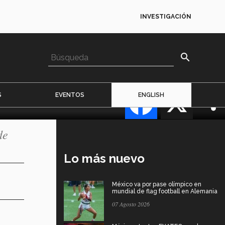
INVESTIGACIÓN
search
Facebook
X
S
EVENTOS
ENGLISH
de
Lo más nuevo
México va por pase olímpico en
mundial de flag football en Alemania
07 Agosto 2026