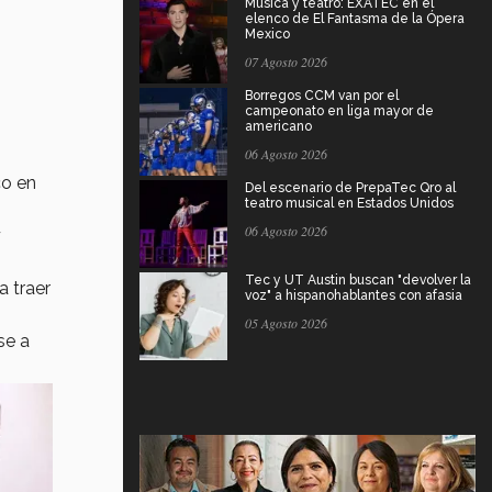
Música y teatro: EXATEC en el
elenco de El Fantasma de la Ópera
Mexico
07 Agosto 2026
Borregos CCM van por el
campeonato en liga mayor de
americano
06 Agosto 2026
co en
Del escenario de PrepaTec Qro al
teatro musical en Estados Unidos
06 Agosto 2026
y
Tec y UT Austin buscan "devolver la
a traer
voz" a hispanohablantes con afasia
05 Agosto 2026
se a