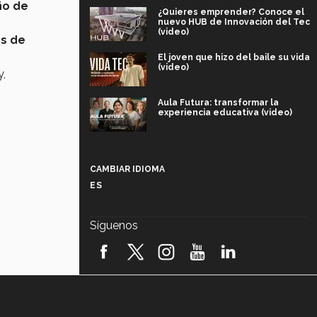
ño de
¿Quieres emprender? Conoce el
nuevo HUB de Innovación del Tec
(video)
es de
El joven que hizo del baile su vida
(video)
y,
Aula Futura: transformar la
experiencia educativa (video)
Más que un festival cultural: así es
la magia de VIBRART 2026 (video)
CAMBIAR IDIOMA
ES
Javier Guzmán: investigación con
impacto social (video)
Síguenos
¡México, en el top del mundial de
robótica FIRST 2026! (video)
Vida Tec: Pasión, disciplina y
básquetbol, con Gael Adame
(video)