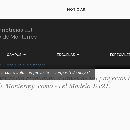
o de Puebla como
NOTICIAS
to "Campus 5 de
e noticias
del
o de Monterrey
CAMPUS
ESCUELAS
ESPECIALE
bla como aula con proyecto "Campus 5 de mayo"
riencia ciudadana a través de los proyectos 
de Monterrey, como es el Modelo Tec21.