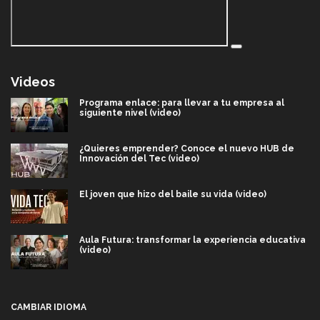
Videos
Programa enlace: para llevar a tu empresa al
siguiente nivel (video)
¿Quieres emprender? Conoce el nuevo HUB de
Innovación del Tec (video)
El joven que hizo del baile su vida (video)
Aula Futura: transformar la experiencia educativa
(video)
Más que un festival cultural: así es la magia de
VIBRART 2026 (video)
CAMBIAR IDIOMA