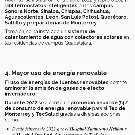
168 termostatos inteligentes
en los
c
ampus
Sonora Norte, Sinaloa, Chiapas, Chihuahua,
Aguascalientes, León, San Luis Potosí, Querétaro,
Saltillo y preparatorias de Monterrey.
También, se ha instalado un
sistema de
calentamiento de agua con colectores solares
en
las residencias de campus Guadalajara.
4. Mayor uso de energía renovable
El
uso de energías de fuentes renovables
permite
aminorar la emisión de gases de efecto
invernadero.
Durante 2022
se alcanzó un
promedio anual de 74%
de consumo de energía renovable
para el
Tec de
Monterrey y TecSalud
gracias a diversas acciones
como:
Desde febrero de 2022 que el
Hospital Zambrano Hellion
y
el Hospital San José
, del ecosistema de TecSalud,