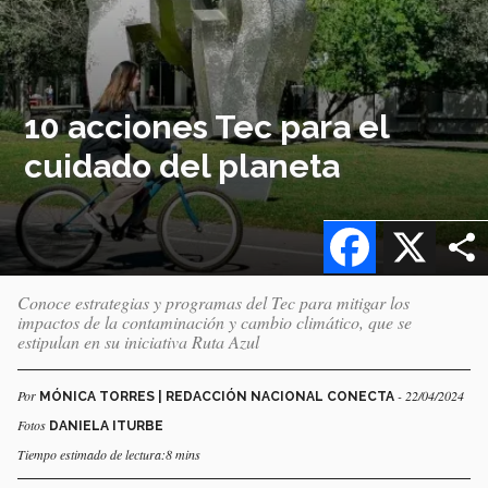
10 acciones Tec para el
cuidado del planeta
Facebook
X
Conoce estrategias y programas del Tec para mitigar los
impactos de la contaminación y cambio climático, que se
estipulan en su iniciativa Ruta Azul
Por
- 22/04/2024
MÓNICA TORRES | REDACCIÓN NACIONAL CONECTA
Fotos
DANIELA ITURBE
Tiempo estimado de lectura:8 mins