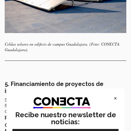
Celdas solares en edificio de campus Guadalajara. (Foto: CONECTA
Guadalajara).
5. Financiamiento de proyectos de
investigación con ejes de sostenibilidad
×
Se lanzó la
convocatoria institucional
para el
financiamiento de proyectos de investigación con ejes
de sostenibilidad, dando paso a la
selección de 15
Recibe nuestro newsletter de
proyectos durante el periodo pasado.
noticias:
Contaminantes emergentes, economía circular,
tecnologías zero-net y fuentes de energía