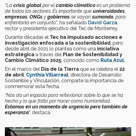
"La
crisis global
por el
cambio climático
es un problema
de todos los sectores. Es importante que
universidades
,
empresas
,
ONGs
y
gobiernos
se vayan
sumando
, para
enfrentarla en conjunto"
, ha señalado
David Garza
,
rector y presidente ejecutivo del Tec de Monterrey.
Durante décadas el
Tec ha impulsado acciones e
investigación enfocada a la sostenibilidad
, pero
desde abril de 2021 lo plantea como una
iniciativa
estratégica
a través del
Plan de Sostenibilidad y
Cambio Climático 2025
, conocido como
Ruta Azul.
En el marco del
Día de la Tierra
que se celebra el
22
de abril
,
Cynthia Villarreal
, directora de Desarrollo
Sostenible y Vinculación, comparte la importancia de
conmemorar esta fecha.
“N
os
da un espacio para reflexionar sobre lo que se ha
hecho y lo que falta por hacer como humanidad.
Estamos en un momento de urgencia pero también de
esperanza
”, destaca.