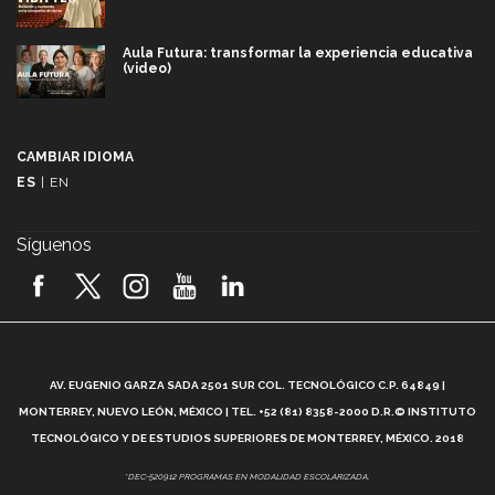
Aula Futura: transformar la experiencia educativa
(video)
Más que un festival cultural: así es la magia de
VIBRART 2026 (video)
CAMBIAR IDIOMA
ES
|
EN
Javier Guzmán: investigación con impacto social
(video)
Síguenos
¡México, en el top del mundial de robótica FIRST
2026! (video)
Vida Tec: Pasión, disciplina y básquetbol, con Gael
Adame (video)
A
AV. EUGENIO GARZA SADA 2501 SUR COL. TECNOLÓGICO C.P. 64849 |
L
¿Cómo es el Modelo Educativo Tec? (video)
MONTERREY, NUEVO LEÓN, MÉXICO | TEL. +52 (81) 8358-2000 D.R.© INSTITUTO
TECNOLÓGICO Y DE ESTUDIOS SUPERIORES DE MONTERREY, MÉXICO. 2018
Vida Tec: Feminismo e Inteligencia Artificial, Paola
*DEC-520912 PROGRAMAS EN MODALIDAD ESCOLARIZADA.
Ricaurte (video)