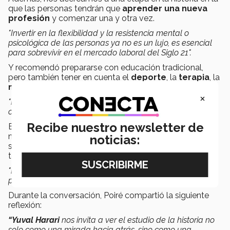
que las personas tendrán que
aprender una nueva
profesión
y comenzar una y otra vez.
"Invertir en la flexibilidad y la resistencia mental o
psicológica de las personas ya no es un lujo, es esencial
para sobrevivir en el mercado laboral del Siglo 21".
Y recomendó prepararse con educación tradicional,
pero también tener en cuenta el
deporte
, la
terapia
, la
meditación
y las
prácticas espirituales.
×
"No podemos descuidar otras capacidades humanas
como la sensibilidad, la compasión o la espiritualidad".
Recibe nuestro newsletter de
Explicó que las redes sociales nos desconectan del
mundo al solo alimentar nuestra vista y oído, por lo que
noticias:
se tiene que experimentar con los sentidos que
tenemos descuidados y conectar con el cuerpo.
"Las habilidades sociales y emocionales son esenciales
para el futuro a largo plazo".
Durante la conversación, Poiré compartió la siguiente
reflexión:
“Yuval Harari
nos invita a ver el estudio de la historia no
solo como una mirada hacia atrás, sino como una