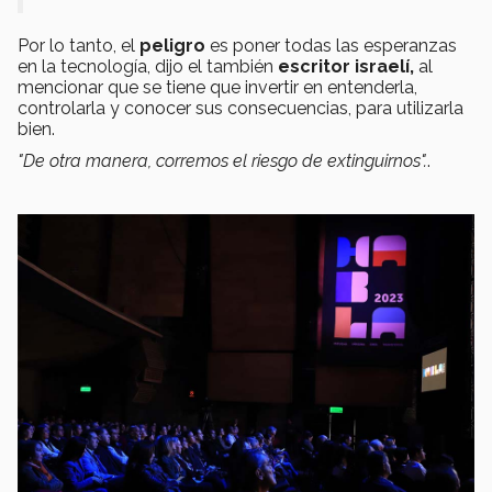
Por lo tanto, el
peligro
es poner todas las esperanzas
en la tecnología, dijo el también
escritor israelí,
al
mencionar que se tiene que invertir en entenderla,
controlarla y conocer sus consecuencias, para utilizarla
bien.
"De otra manera, corremos el riesgo de extinguirnos".
.