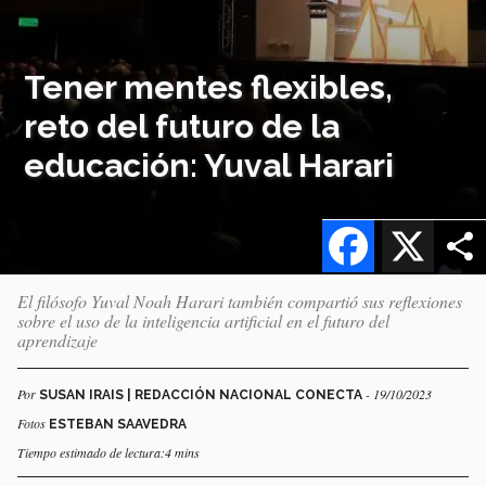
Tener mentes flexibles,
reto del futuro de la
educación: Yuval Harari
Facebook
X
El filósofo Yuval Noah Harari también compartió sus reflexiones
sobre el uso de la inteligencia artificial en el futuro del
aprendizaje
Por
- 19/10/2023
SUSAN IRAIS | REDACCIÓN NACIONAL CONECTA
Fotos
ESTEBAN SAAVEDRA
Tiempo estimado de lectura:4 mins