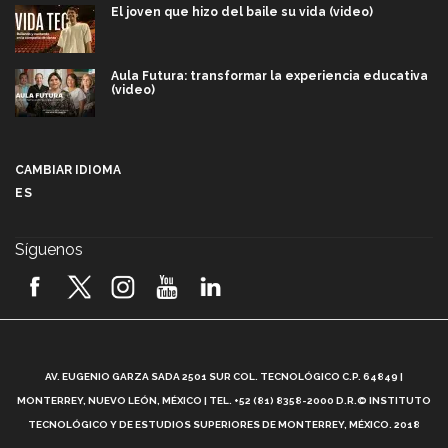
El joven que hizo del baile su vida (video)
Aula Futura: transformar la experiencia educativa
(video)
Más que un festival cultural: así es la magia de
VIBRART 2026 (video)
CAMBIAR IDIOMA
ES
Javier Guzmán: investigación con impacto social
(video)
Síguenos
¡México, en el top del mundial de robótica FIRST
2026! (video)
Vida Tec: Pasión, disciplina y básquetbol, con Gael
Adame (video)
A
AV. EUGENIO GARZA SADA 2501 SUR COL. TECNOLÓGICO C.P. 64849 |
L
¿Cómo es el Modelo Educativo Tec? (video)
MONTERREY, NUEVO LEÓN, MÉXICO | TEL. +52 (81) 8358-2000 D.R.© INSTITUTO
TECNOLÓGICO Y DE ESTUDIOS SUPERIORES DE MONTERREY, MÉXICO. 2018