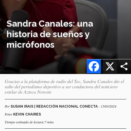
Sandra Canales: una
historia de sueños y
micrófonos
Facebook
X
Gracias a la plataforma de radio del Tec, Sandra Canales dio el
salto del periodismo deportivo a ser conductora del noticiero
estelar de Azteca Noreste
Por
- 15/03/2024
SUSAN IRAIS | REDACCIÓN NACIONAL CONECTA
Fotos
KEVIN CHAIRES
Tiempo estimado de lectura:7 mins