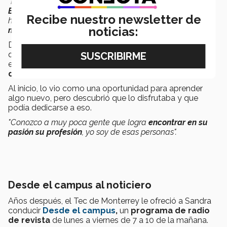
"Recuerdo que me gustaba mucho la materia de
Expresión Verbal,
porque era muy buena exponiendo, de
Recibe nuestro newsletter de
hecho, fue aquí donde me dijeron que
hablaba con
noticias:
muchas agallas
".
Después asistió a un
casting
para estar en un programa
que se hacía en el campus, pero que se iba a transmitir
en una televisora local. Ella dirigía una
minisección de
deportes.
Al inicio, lo vio como una oportunidad para aprender
algo nuevo, pero descubrió que lo disfrutaba y que
podía dedicarse a eso.
"Conozco a muy poca gente que logra
encontrar en
su
pasión su profesión
, yo soy de esas personas".
Desde el campus al noticiero
Años después, el Tec de Monterrey le ofreció a Sandra
conducir
Desde el campus
,
un
programa de radio
de revista
de lunes a viernes de 7 a 10 de la mañana.