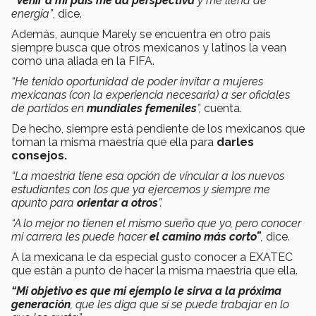
“Venir a mi país me da perspectiva
y me llena de
energía”
, dice.
Además, aunque Marely se encuentra en otro país
siempre busca que otros mexicanos y latinos la vean
como una aliada en la FIFA.
“He tenido oportunidad de poder invitar a mujeres
mexicanas (con la experiencia necesaria) a ser oficiales
de partidos en
mundiales femeniles
”,
cuenta.
De hecho, siempre está pendiente de los mexicanos que
toman la misma maestría que ella para
darles
consejos.
“La maestría tiene esa opción de vincular a los nuevos
estudiantes con los que ya ejercemos y siempre me
apunto para
orientar a otros
”.
“A lo mejor no tienen el mismo sueño que yo, pero conocer
mi carrera les puede hacer
el camino más corto”
,
dice.
A la mexicana le da especial gusto conocer a EXATEC
que están a punto de hacer la misma maestría que ella.
“Mi objetivo es que mi ejemplo le sirva a la próxima
generación
, que les diga que sí se puede trabajar en lo