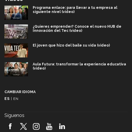
Programa enlace: para llevar a tu empresa al
siguiente nivel (video)
¿Quieres emprender? Conoce el nuevo HUB de
Innovación del Tec (video)
El joven que hizo del baile su vida (video)
Aula Futura: transformar la experiencia educativa
(video)
Más que un festival cultural: así es la magia de
VIBRART 2026 (video)
CAMBIAR IDIOMA
ES
|
EN
Javier Guzmán: investigación con impacto social
(video)
Síguenos
¡México, en el top del mundial de robótica FIRST
2026! (video)