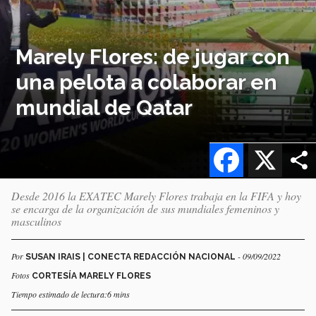
Marely Flores: de jugar con
una pelota a colaborar en
mundial de Qatar
Facebook
X
Desde 2016 la EXATEC Marely Flores trabaja en la FIFA y hoy
se encarga de la organización de sus mundiales femeninos y
masculinos
Por
- 09/09/2022
SUSAN IRAIS | CONECTA REDACCIÓN NACIONAL
Fotos
CORTESÍA MARELY FLORES
Tiempo estimado de lectura:6 mins