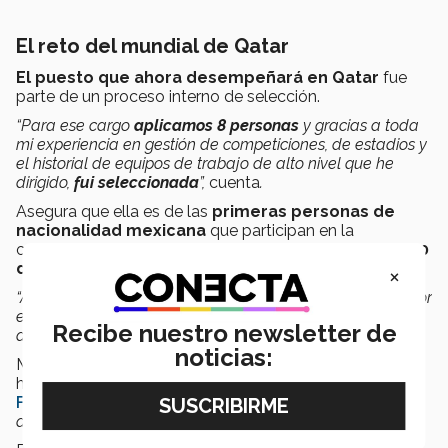
El reto del mundial de Qatar
El puesto que ahora desempeñará en Qatar
fue
parte de un proceso interno de selección.
“Para ese cargo
aplicamos 8 personas
y gracias a toda
mi experiencia en gestión de competiciones, de estadios y
el historial de equipos de trabajo de alto nivel que he
dirigido,
fui seleccionada
”,
cuenta
.
Asegura que ella es de las
primeras personas de
nacionalidad mexicana
que participan en la
organización del
mundial Qatar 2022
, que iniciará el
20
de noviembre
y finalizará el
18 de diciembre.
×
“Aunque el mundial es a mediados de noviembre, mi labor
en Qatar comienza desde el 1 de noviembre hasta
Recibe nuestro newsletter de
diciembre, cuando termina”,
cuenta a CONECTA.
noticias:
Marely también comparte que adquirió muchas de sus
habilidades después de haber dirigido la
Copa Mundial
Femenina de Fútbol Sub-20 de 2022,
“me hizo
destacar”
, dice.