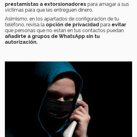
prestamistas a extorsionadores
para amagar a sus
víctimas para que les entreguen dinero.
Asimismo, en los apartados de configuración de tu
teléfono, revisa la
opción de privacidad
para
evitar
que personas que no están en tus contactos puedan
añadirte a grupos de WhatsApp sin tu
autorización.