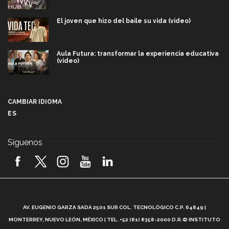
El joven que hizo del baile su vida (video)
Aula Futura: transformar la experiencia educativa
(video)
Más que un festival cultural: así es la magia de
VIBRART 2026 (video)
CAMBIAR IDIOMA
ES
Javier Guzmán: investigación con impacto social
(video)
Síguenos
¡México, en el top del mundial de robótica FIRST
2026! (video)
Vida Tec: Pasión, disciplina y básquetbol, con Gael
Adame (video)
A
AV. EUGENIO GARZA SADA 2501 SUR COL. TECNOLÓGICO C.P. 64849 |
L
¿Cómo es el Modelo Educativo Tec? (video)
MONTERREY, NUEVO LEÓN, MÉXICO | TEL. +52 (81) 8358-2000 D.R.© INSTITUTO