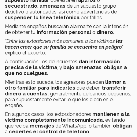
supuesto familiar
que está en
apuros
o
secuestrado
,
amenazas
de un supuesto grupo
delictivo o autoridades, así como advertencias de
suspender tu línea telefónica
por fallas.
Mediante engaños buscarán alarmarte con la intención
de obtener tu
información personal
o
dinero
.
“Entre las extorsiones más comunes, a las víctimas
les
hacen creer que su familia se encuentra en peligro
”,
explicó el experto.
A continuación, los delincuentes
dan información
precisa de la víctima
, y
bajo amenazas
,
obligan a
que no cuelgues.
Mientras esto sucede, los agresores pueden
llamar a
otro familiar para indicarles
que deben
transferir
dinero a cuentas,
generalmente de bancos pequeños,
para supuestamente evitar lo que les dicen en el
engaño.
En algunos casos, los extorsionadores
mantienen a la
víctima completamente incomunicada,
evitando
que reciba
mensajes
de WhatsApp, o también
obligan
a
cederles el control de teléfono
.