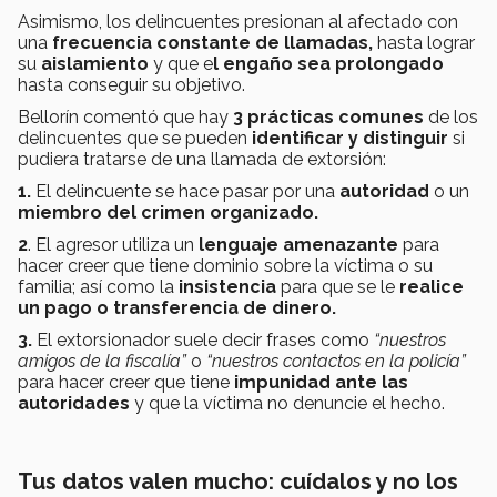
Asimismo, los delincuentes presionan al afectado con
una
frecuencia constante de llamadas,
hasta lograr
su
aislamiento
y que e
l engaño sea prolongado
hasta conseguir su objetivo.
Bellorín comentó que hay
3 prácticas comunes
de los
delincuentes que se pueden
identificar y distinguir
si
pudiera tratarse de una llamada de extorsión:
1.
El delincuente se hace pasar por una
autoridad
o un
miembro del crimen organizado.
2
. El agresor utiliza un
lenguaje amenazante
para
hacer creer que tiene dominio sobre la víctima o su
familia; así como la
insistencia
para que se le
realice
un pago o transferencia de dinero.
3.
El extorsionador suele decir frases como
“nuestros
amigos de la fiscalía”
o
“nuestros contactos en la policía”
para hacer creer que tiene
impunidad ante las
autoridades
y que la víctima no denuncie el hecho.
Tus datos valen mucho: cuídalos y no los