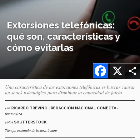
Extorsiones telefónicas:
qué son, características y
cómo evitarlas
Facebook
X
Una característica de las extorsiones telefónicas es buscar causar
un shock psicológico para disminuir la capacidad de juicio
Por
-
RICARDO TREVIÑO | REDACCIÓN NACIONAL CONECTA
08/03/2024
Fotos
SHUTTERSTOCK
Tiempo estimado de lectura:9 mins