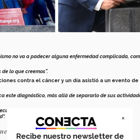
 mismo no va a padecer alguna enfermedad complicada, com
s de lo que creemos”.
iones contra el cáncer y un
día asistió a un evento de
ca este diagnóstico, más allá de separarlo de sus actividad
recursos;
se conjugaban condiciones adversas para estas
×
d".
ento qué significa este diagnóstico".
Recibe nuestro newsletter de