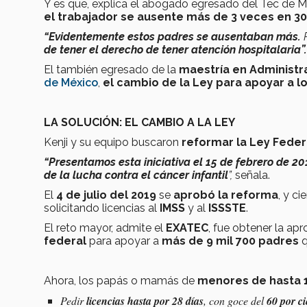
Y es que, explica el abogado egresado del Tec de M
el trabajador se ausente más de 3 veces en 30
“Evidentemente estos padres se ausentaban más.
de tener el derecho de tener atención hospitalaria”
El también egresado de la
maestría en Administrac
de México
,
el cambio de la Ley para apoyar a l
LA SOLUCIÓN: EL CAMBIO A LA LEY
Kenji y su equipo buscaron
reformar la Ley Feder
“Presentamos esta iniciativa el 15 de febrero de 20
de la lucha contra el cáncer infantil
”,
señala.
El
4 de julio del 2019
se
aprobó la reforma
, y c
solicitando licencias al
IMSS
y al
ISSSTE
.
El reto mayor, admite el
EXATEC
, fue obtener la ap
federal
para apoyar a
más de 9 mil 700 padres
q
Ahora, los papás o mamás de
menores de hasta 
Pedir
licencias hasta por 28 días
, con goce del
60 por ci