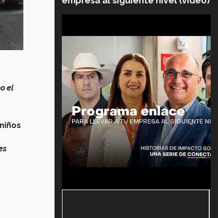
empresa al siguiente nivel (video)
o el
 niños
es