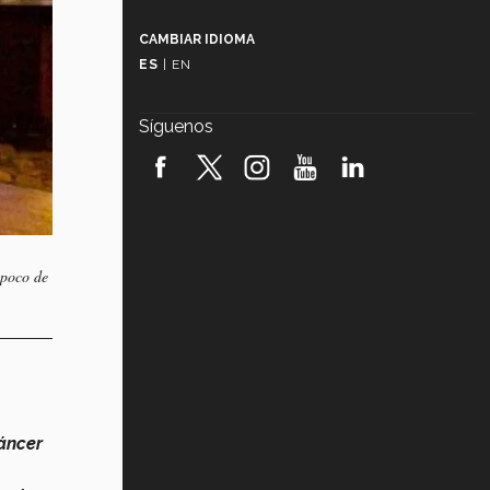
Más que un festival cultural: así es
la magia de VIBRART 2026 (video)
CAMBIAR IDIOMA
ES
|
EN
Javier Guzmán: investigación con
impacto social (video)
Síguenos
¡México, en el top del mundial de
robótica FIRST 2026! (video)
Vida Tec: Pasión, disciplina y
básquetbol, con Gael Adame
(video)
 poco de
¿Cómo es el Modelo Educativo
Tec? (video)
Vida Tec: Feminismo e Inteligencia
Artificial, Paola Ricaurte (video)
cáncer