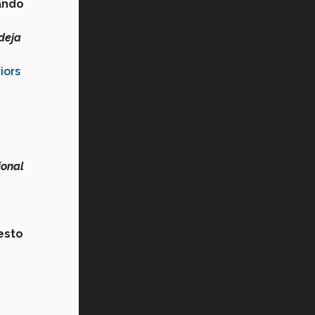
uando
 deja
iors
ional
esto