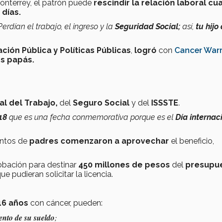
onterrey, el patrón puede
rescindir la relación laboral c
 días.
Perdían el trabajo, el ingreso y la
Seguridad Social;
así,
tu hijo
.
ión Pública y Políticas Públicas
,
logró
con
Cancer Warr
os papás.
al del Trabajo,
del
Seguro Social
y del
ISSSTE
.
18
que es una fecha conmemorativa porque es el
Día internac
ientos de
padres comenzaron a aprovechar
el beneficio,
robación para destinar
450 millones de pesos
del
presupu
ue pudieran solicitar la licencia.
16 años
con cáncer, pueden:
ento de su sueldo
;