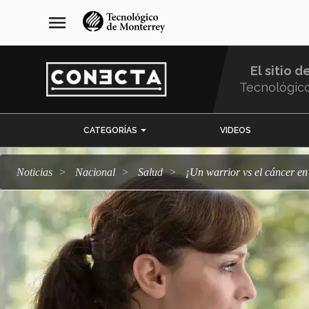
Pasar
navegación
menu
al
principal
contenido
principal
El sitio d
Tecnológic
Menu
CATEGORÍAS
VIDEOS
Comunidad
Noticias
Nacional
salud
¡Un warrior vs el cáncer e