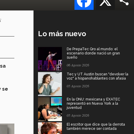
s
Lo más nuevo
De PrepaTec Qro al mundo: el
escenario donde nació un gran
sueño
06 Agosto 2026
esa
Tec y UT Austin buscan "devolver la
voz" a hispanohablantes con afasia
05 Agosto 2026
y se
En la ONU: mexicana y EXATEC
representó en Nueva York a la
juventud
05 Agosto 2026
El escritor que dice que la derrota
también merece ser contada