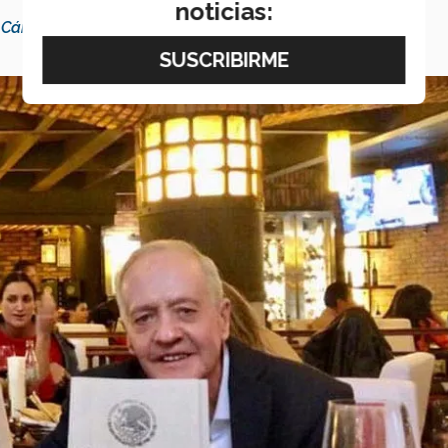
noticias:
o
Cáncer Warriors
.