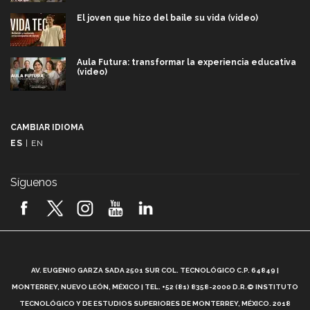
El joven que hizo del baile su vida (video)
Aula Futura: transformar la experiencia educativa
(video)
Más que un festival cultural: así es la magia de
VIBRART 2026 (video)
CAMBIAR IDIOMA
ES
|
EN
Javier Guzmán: investigación con impacto social
(video)
Síguenos
¡México, en el top del mundial de robótica FIRST
2026! (video)
Vida Tec: Pasión, disciplina y básquetbol, con Gael
Adame (video)
A
AV. EUGENIO GARZA SADA 2501 SUR COL. TECNOLÓGICO C.P. 64849 |
L
¿Cómo es el Modelo Educativo Tec? (video)
MONTERREY, NUEVO LEÓN, MÉXICO | TEL. +52 (81) 8358-2000 D.R.© INSTITUTO
TECNOLÓGICO Y DE ESTUDIOS SUPERIORES DE MONTERREY, MÉXICO. 2018