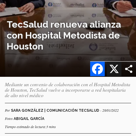
TecSalud renueva alianza
con Hospital Metodista de
Houston
Facebook
X
Mediante un convenio de colaboración con el Hospital Metodista
de Houston, TecSalud vuelve a incorporarse a red hospitalaria
de alto nivel médico
Por
- 28/01/2022
SARA GONZÁLEZ | COMUNICACIÓN TECSALUD
Fotos
ABIGAIL GARCÍA
Tiempo estimado de lectura:3 mins