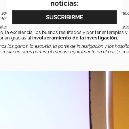
noticias:
ue somos parte de un centro de investigación médica-académic
te”,
dijo.
itales TecSalud, explicó que todos los Centros Médicos Aca
 la excelencia, los buenos resultados y por tener terapias y
onan gracias al
involucramiento de la investigación.
os las ganas, la escuela, la parte de investigación y los hospit
 repite en otras partes, al menos seguramente en el país”,
seña