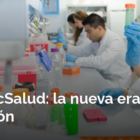
cSalud: la nueva er
ión