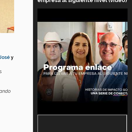
empresa al siguiente nivel (video)
 José
y
s
cando