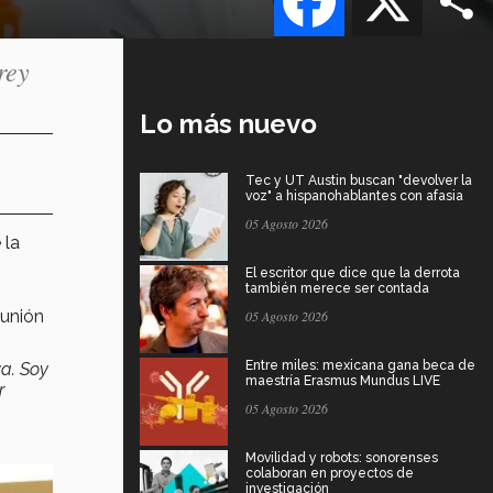
rey
Lo más nuevo
Tec y UT Austin buscan "devolver la
voz" a hispanohablantes con afasia
05 Agosto 2026
 la
El escritor que dice que la derrota
también merece ser contada
 unión
05 Agosto 2026
Entre miles: mexicana gana beca de
va. Soy
maestría Erasmus Mundus LIVE
r
05 Agosto 2026
Movilidad y robots: sonorenses
colaboran en proyectos de
investigación