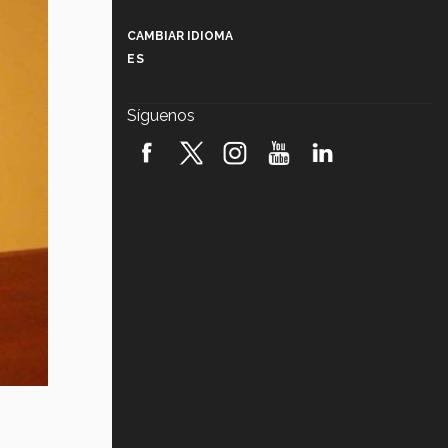
Más que un festival cultural: así es
la magia de VIBRART 2026 (video)
CAMBIAR IDIOMA
ES
Javier Guzmán: investigación con
impacto social (video)
Síguenos
¡México, en el top del mundial de
robótica FIRST 2026! (video)
Vida Tec: Pasión, disciplina y
básquetbol, con Gael Adame
(video)
¿Cómo es el Modelo Educativo
Tec? (video)
Vida Tec: Feminismo e Inteligencia
Artificial, Paola Ricaurte (video)