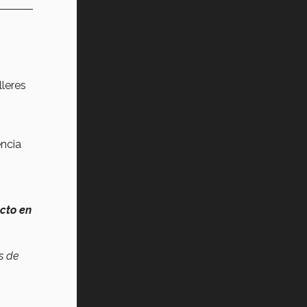
leres
encia
acto en
s de