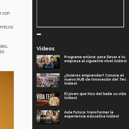
a con
démicos
ales…
Videos
ló
Programa enlace: para llevar a tu
empresa al siguiente nivel (video)
¿Quieres emprender? Conoce el
nuevo HUB de Innovación del Tec
(video)
El joven que hizo del baile su vida
(video)
Aula Futura: transformar la
experiencia educativa (video)