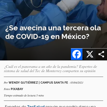
¿Se avecina una tercera ola
de COVID-19 en México?
Facebook
X
¿Cuál es el panorama a un año de la pandemia? Expertos de
sistema de salud del Tec de Monterrey comparten su opinión
Por
- 05/04/2021
WENDY GUTIÉRREZ | CAMPUS SANTA FE
Fotos
PIXABAY
Tiempo estimado de lectura:5 mins
Expertos de
TecSalud
prevén que podría darse una