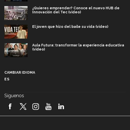
¿Quieres emprender? Conoce el nuevo HUB de
Innovación del Tec (video)
El joven que hizo del baile su vida (video)
Aula Futura: transformar la experiencia educativa
(video)
Más que un festival cultural: así es la magia de
VIBRART 2026 (video)
CAMBIAR IDIOMA
ES
Javier Guzmán: investigación con impacto social
(video)
Síguenos
¡México, en el top del mundial de robótica FIRST
2026! (video)
Vida Tec: Pasión, disciplina y básquetbol, con Gael
Adame (video)
A