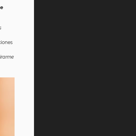
de
s
ciones
tirarme