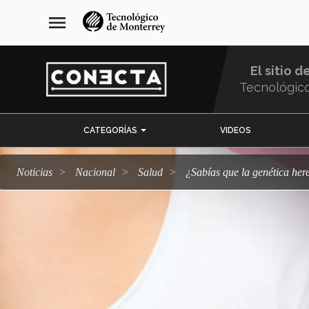
Pasar
navegación
menu
al
principal
contenido
principal
El sitio d
Tecnológic
Menu
CATEGORÍAS
VIDEOS
Comunidad
Noticias
Nacional
salud
¿Sabías que la genética h