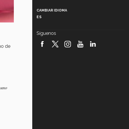
Más que un festival cultural: así es
la magia de VIBRART 2026 (video)
CAMBIAR IDIOMA
ES
Javier Guzmán: investigación con
impacto social (video)
Síguenos
¡México, en el top del mundial de
robótica FIRST 2026! (video)
no de
Vida Tec: Pasión, disciplina y
básquetbol, con Gael Adame
(video)
¿Cómo es el Modelo Educativo
Tec? (video)
 uno
Vida Tec: Feminismo e Inteligencia
Artificial, Paola Ricaurte (video)