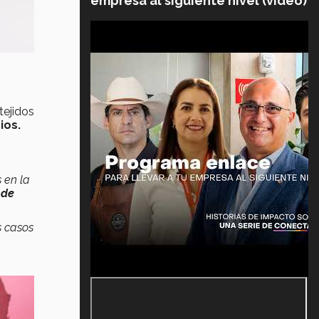
empresa al siguiente nivel (video)
tejidos
ios.
 en la
 de
s casos