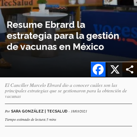
Resume Ebrard la
estrategia para la gestión
de vacunas en México
Facebook
X
El Canciller Marcelo Ebrard dio a conocer cuáles son las
principales estrategias que se gestionaron para la obtención de
vacunas
Por
- 18/03/2021
SARA GONZÁLEZ | TECSALUD
Tiempo estimado de lectura:5 mins