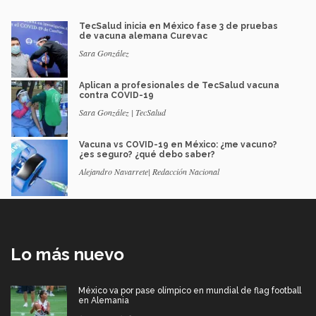
TecSalud inicia en México fase 3 de pruebas
de vacuna alemana Curevac
Sara González
Aplican a profesionales de TecSalud vacuna
contra COVID-19
Sara González | TecSalud
Vacuna vs COVID-19 en México: ¿me vacuno?
¿es seguro? ¿qué debo saber?
Alejandro Navarrete| Redacción Nacional
Lo más nuevo
México va por pase olímpico en mundial de flag football
en Alemania