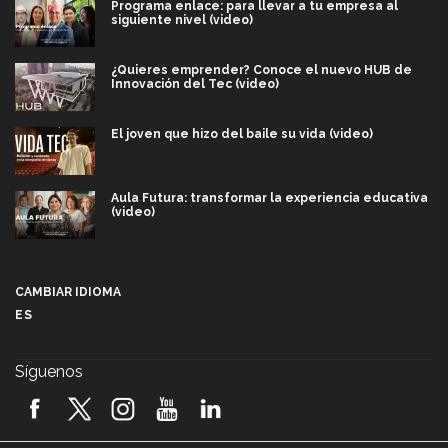
Programa enlace: para llevar a tu empresa al
siguiente nivel (video)
¿Quieres emprender? Conoce el nuevo HUB de
Innovación del Tec (video)
El joven que hizo del baile su vida (video)
Aula Futura: transformar la experiencia educativa
(video)
Más que un festival cultural: así es la magia de
VIBRART 2026 (video)
CAMBIAR IDIOMA
ES
Javier Guzmán: investigación con impacto social
(video)
Síguenos
¡México, en el top del mundial de robótica FIRST
2026! (video)