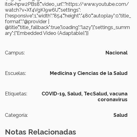
itok=hpw2PBs8","video_url":"https://www.youtube.com/
watch?v=Xf4VgKI9w6U","settings":
{"responsive":1,"width":"854","height":"480","autoplay":0,"title_
format":"@provider |
@title","title_fallback":true,"loading":"lazy"},"settings_summ
ary":["Embedded Video (Adaptable)."]}
Campus:
Nacional
Escuelas:
Medicina y Ciencias de la Salud
Etiquetas:
COVID-19,
Salud, TecSalud,
vacuna
coronavirus
Categoría:
Salud
Notas Relacionadas