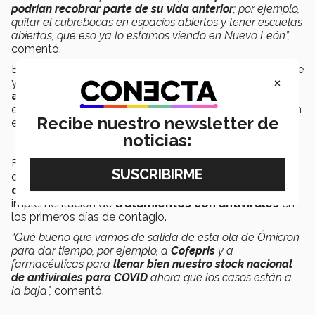
podrían recobrar parte de su vida anterior
; por ejemplo,
quitar el cubrebocas en espacios abiertos y tener escuelas
abiertas, que eso ya lo estamos viendo en Nuevo León”,
comentó.
En cuanto a la frecuencia y gravedad, el médico dijo que
×
ya
no se esperarían olas de COVID como en los 2
años anteriores
y los casos que se presenten serían
en un número esperado o controlado, convirtiéndose en
Recibe nuestro newsletter de
enfermedad endémica.
noticias:
El Dr. Michel también ve posible llegar a este escenario
con los
avances en vacunación
, con el
desarrollo
de vacunas de segunda generación
y con la
implementación de
tratamientos con antivirales
en
los primeros días de contagio.
“Qué bueno que vamos de salida de esta ola de Ómicron
para dar tiempo, por ejemplo, a
Cofepris
y a
farmacéuticas para
llenar bien nuestro stock nacional
de antivirales para COVID
ahora que los casos están a
la baja",
comentó.