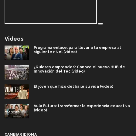
Videos
Programa enlace: para llevar a tu empresa al
siguiente nivel (video)
¿Quieres emprender? Conoce el nuevo HUB de
Innovación del Tec (video)
El joven que hizo del baile su vida (video)
Aula Futura: transformar la experiencia educativa
(video)
Más que un festival cultural: así es la magia de
VIBRART 2026 (video)
CAMBIAR IDIOMA