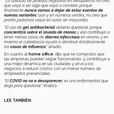
“La solicitud de pruebas negativas en aeropuertos no creo
que vaya a ser algo que vaya a cambiar, porque
finalmente
nunca vamos a dejar de estar exentos de
nuevas variantes
; aún y en números verdes, no creo que
pronto podamos viajar en avión sin mascarilla.
“El uso de
gel antibacterial
debería quedarse porque
concientiza sobre el lavado de manos
y eso contribuyó a
tener menos casos de
diarrea infecciosa
en verano, y en
invierno el cubrebocas ayudó a disminuir drásticamente
los
casos de influenza
”,
añadió.
En cuanto al
home office
, dijo que se comprobó que
las empresas pueden seguir funcionando, y contribuye a
una mejor dinámica en las ciudades y sirve a los
negocios a reducir costos con un menor número de
empleados presenciales.
“El
COVID no va a desaparecer;
es una enfermedad que
llegó para quedarse",
finalizó.
LEE TAMBIÉN: