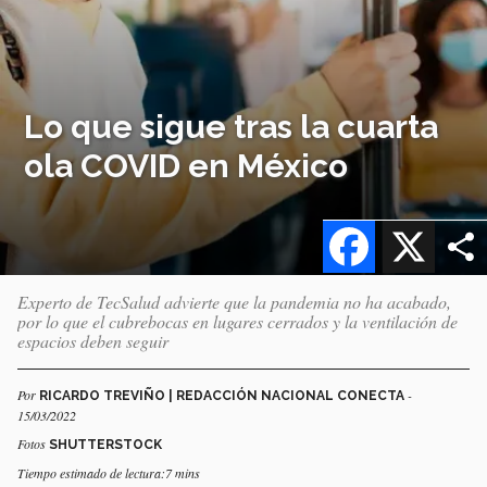
Lo que sigue tras la cuarta
ola COVID en México
Facebook
X
Experto de TecSalud advierte que la pandemia no ha acabado,
por lo que el cubrebocas en lugares cerrados y la ventilación de
espacios deben seguir
Por
-
RICARDO TREVIÑO | REDACCIÓN NACIONAL CONECTA
15/03/2022
Fotos
SHUTTERSTOCK
Tiempo estimado de lectura:7 mins