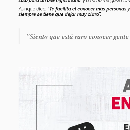
solo para un one night stand
, y a mí no me gusta tan
Aunque dice:
“Te facilita el conocer más personas
y
siempre se tiene que dejar muy claro”.
"Siento que está raro conocer gente