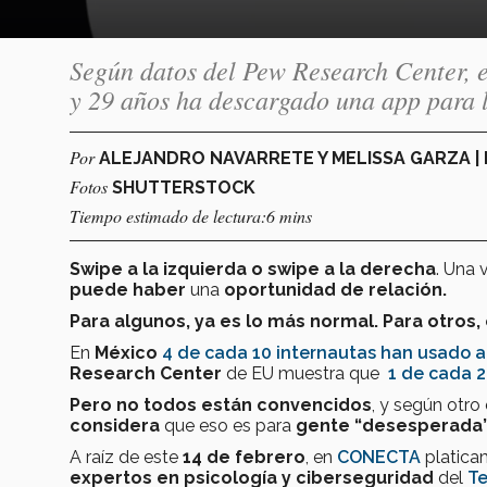
Según datos del Pew Research Center, e
y 29 años ha descargado una app para 
Por
ALEJANDRO NAVARRETE Y MELISSA GARZA 
Fotos
SHUTTERSTOCK
Tiempo estimado de lectura:6 mins
Swipe a la izquierda o swipe a la derecha
. Una 
puede haber
una
oportunidad de relación.
Para algunos, ya es lo más normal. Para otros,
En
México
4 de cada 10 internautas han usado al
Research Center
de EU muestra que
1 de cada 2
Pero no todos están convencidos
, y según otro
considera
que eso es para
gente “desesperada”
A raíz de este
14 de febrero
, en
CONECTA
platica
expertos en psicología y ciberseguridad
del
Te