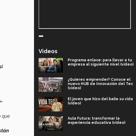
Videos
Programa enlace: para llevar a tu
empresa al siguiente nivel (video)
si
¿Quieres emprender? Conoce el
nuevo HUB de Innovación del Tec
(video)
El joven que hizo del baile su vida
e-
(video)
 que
Aula Futura: transformar la
experiencia educativa (video)
stán