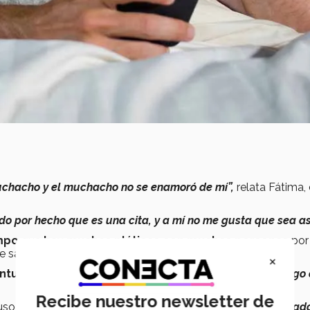
uchacho y el muchacho no se enamoró de mí”,
relata Fátima,
do por hecho que es una cita, y a mí no me gusta que sea así
empo
que
hay muchas pláticas con muchas personas
por
se sabe si hay un compromiso.
×
ntura:
“Sí lo recomendaría (…) pues
ya sea que consigas algo 
Recibe nuestro newsletter de
so en su perfil algo menos formal:
“Traté de poner un estad