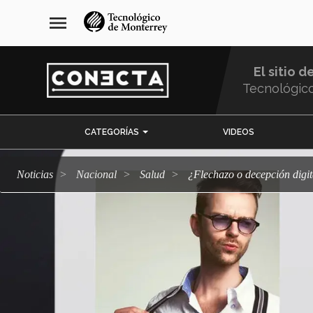
Pasar
navegación
menu
al
principal
contenido
principal
El sitio d
Tecnológic
Menu
CATEGORÍAS
VIDEOS
Comunidad
Noticias
Nacional
salud
¿Flechazo o decepción dig