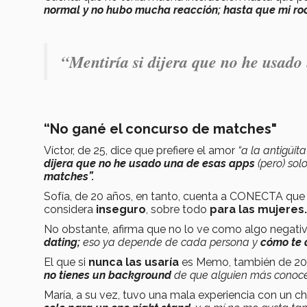
normal y no hubo mucha reacción; hasta que mi roo
“Mentiría si dijera que no he usado
“No gané el concurso de matches"
Víctor, de 25, dice que prefiere el amor
“a la antigüita”
dijera que no he usado una de esas apps
(pero) sol
matches”.
Sofía, de 20 años, en tanto, cuenta a CONECTA qu
considera
inseguro
, sobre todo
para las mujeres.
No obstante, afirma que no lo ve como algo negati
dating;
eso ya depende de cada persona y
cómo te 
El que si
nunca las usaría
es Memo, también de 20
no tienes un background
de que alguien más conoce
María, a su vez, tuvo una mala experiencia con un ch