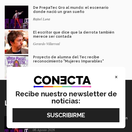
De PrepaTec Qro al mundo: el escenario
donde nació un gran sueño
Rafael Luna
El escritor que dice que la derrota también
merece ser contada
Gerardo Villarreal
Proyecto de alumna del Tec recibe
reconocimiento "Mujeres Imparables"
Isabel Martínez
×
Recibe nuestro newsletter de
noticias:
Lo más nuevo
De PrepaTec Qro al mundo: el escenario donde nació un
gran sueño
06 Agosto 2026