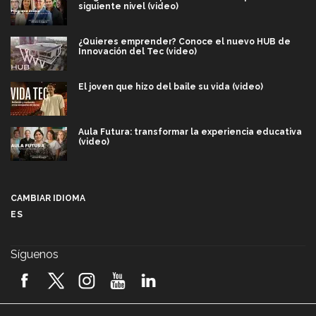
siguiente nivel (video)
¿Quieres emprender? Conoce el nuevo HUB de
Innovación del Tec (video)
El joven que hizo del baile su vida (video)
Aula Futura: transformar la experiencia educativa
(video)
Más que un festival cultural: así es la magia de
VIBRART 2026 (video)
CAMBIAR IDIOMA
ES
Javier Guzmán: investigación con impacto social
(video)
Síguenos
¡México, en el top del mundial de robótica FIRST
2026! (video)
Vida Tec: Pasión, disciplina y básquetbol, con Gael