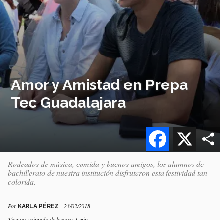
Amor y Amistad en Prepa
Tec Guadalajara
Facebook
X
Rodeados de música, comida y buenos amigos, los alumnos de
bachillerato de nuestra institución disfrutaron esta festividad tan
colorida.
Por
- 23/02/2018
KARLA PÉREZ
Tiempo estimado de lectura:1 min