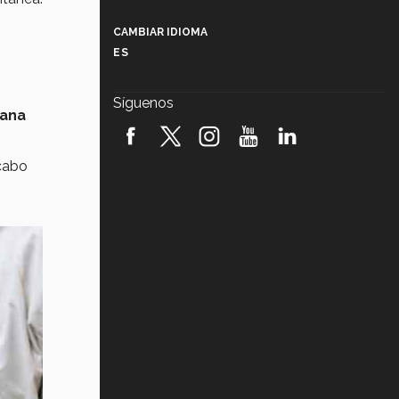
Más que un festival cultural: así es
la magia de VIBRART 2026 (video)
CAMBIAR IDIOMA
ES
Javier Guzmán: investigación con
impacto social (video)
Síguenos
mana
¡México, en el top del mundial de
robótica FIRST 2026! (video)
 cabo
Vida Tec: Pasión, disciplina y
básquetbol, con Gael Adame
(video)
¿Cómo es el Modelo Educativo
Tec? (video)
Vida Tec: Feminismo e Inteligencia
Artificial, Paola Ricaurte (video)