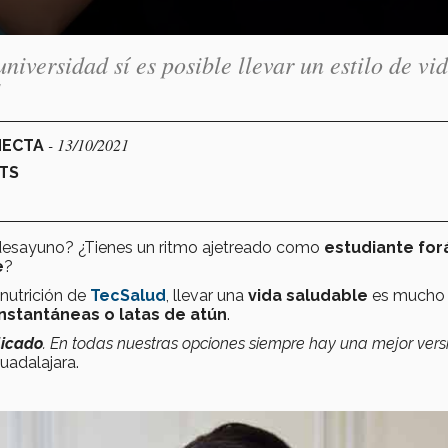
universidad sí es posible llevar un estilo de vi
- 13/10/2021
NECTA
TS
desayuno? ¿Tienes un ritmo ajetreado como
estudiante fo
e
?
 nutrición de
TecSalud
, llevar una
vida saludable
es mucho
instantáneas o latas de atún
.
icado
. En todas nuestras opciones siempre hay una mejor vers
uadalajara.