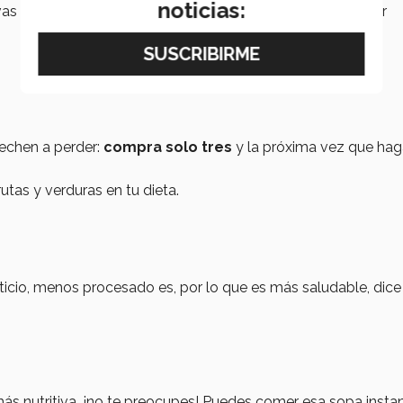
noticias:
as a ingerir. Si vas a un establecimiento para comer, buscar
 echen a perder:
compra solo tres
y la próxima vez que hag
tas y verduras en tu dieta.
icio, menos procesado es, por lo que es más saludable, dice 
ás nutritiva, ¡no te preocupes! Puedes comer esa sopa insta