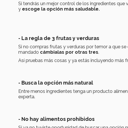
Si tendrás un mejor control de los ingredientes que v
y
escoge la opción más saludable.
- La regla de 3 frutas y verduras
Si no compras frutas y verduras por temor a que se
mandado
cámbialas por otras tres
.
Así pruebas más cosas y ya estás incluyendo más fru
- Busca la opción más natural
Entre menos ingredientes tenga un producto aliment
experta.
- No hay alimentos prohibidos
Si ya no tuviste oportunidad de buscar una opción m