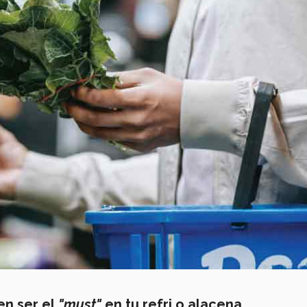
en ser el
"must"
en tu refri o alacena