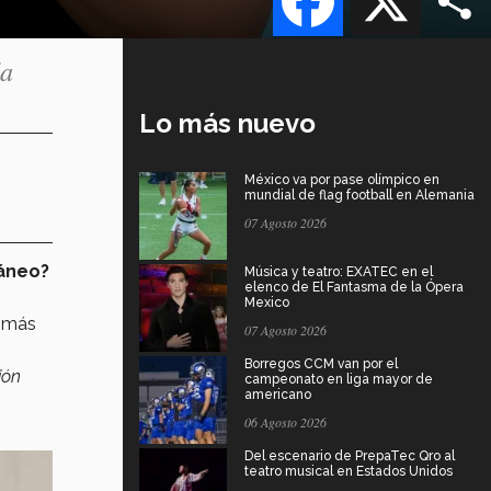
da
Lo más nuevo
México va por pase olímpico en
mundial de flag football en Alemania
07 Agosto 2026
ráneo?
Música y teatro: EXATEC en el
elenco de El Fantasma de la Ópera
Mexico
 más
07 Agosto 2026
Borregos CCM van por el
ión
campeonato en liga mayor de
americano
06 Agosto 2026
Del escenario de PrepaTec Qro al
teatro musical en Estados Unidos