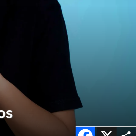
os
Facebook
X