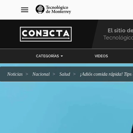
Pasar
navegación
menu
al
principal
contenido
principal
El sitio d
Tecnológic
Menu
CATEGORÍAS
VIDEOS
Comunidad
Noticias
Nacional
salud
¡Adiós comida rápida! Tip