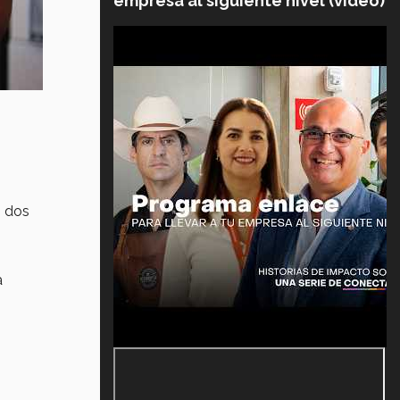
empresa al siguiente nivel (video)
n dos
a