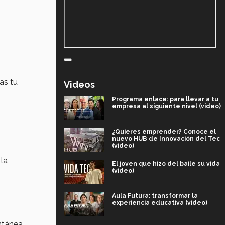
as tu
Videos
Programa enlace: para llevar a tu
empresa al siguiente nivel (video)
¿Quieres emprender? Conoce el
nuevo HUB de Innovación del Tec
(video)
la
El joven que hizo del baile su vida
(video)
Aula Futura: transformar la
experiencia educativa (video)
ntánea.