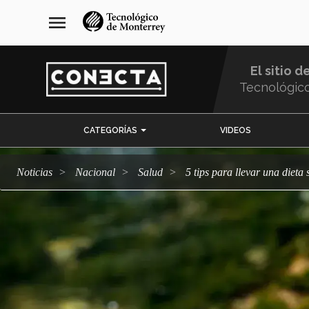
Pasar
navegación
menu
al
principal
contenido
principal
El sitio d
Tecnológic
Menu
CATEGORÍAS
VIDEOS
Comunidad
Noticias
Nacional
salud
5 tips para llevar una dieta