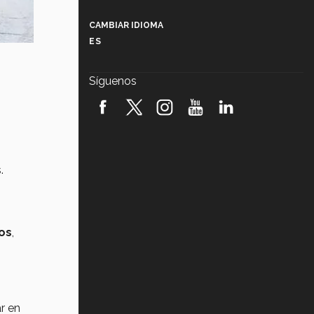
Más que un festival cultural: así es
la magia de VIBRART 2026 (video)
CAMBIAR IDIOMA
ES
Javier Guzmán: investigación con
impacto social (video)
Síguenos
¡México, en el top del mundial de
robótica FIRST 2026! (video)
Vida Tec: Pasión, disciplina y
básquetbol, con Gael Adame
(video)
.
¿Cómo es el Modelo Educativo
Tec? (video)
Vida Tec: Feminismo e Inteligencia
os
,
Artificial, Paola Ricaurte (video)
r en