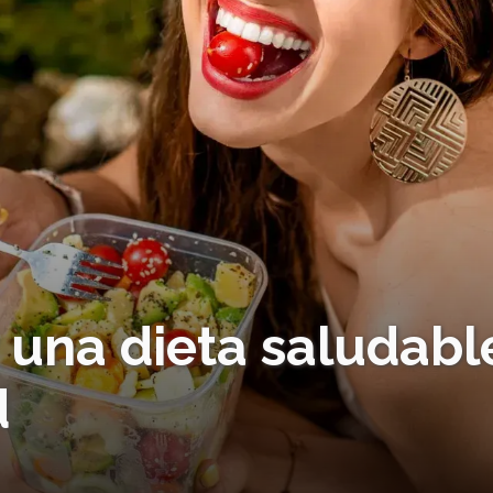
r una dieta saludabl
d