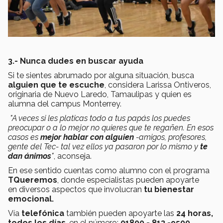
3.- Nunca dudes en buscar ayuda
Si te sientes abrumado por alguna situación, busca
alguien que te escuche
, considera Larissa Ontiveros,
originaria de Nuevo Laredo, Tamaulipas y quien es
alumna del campus Monterrey.
"A veces si les platicas todo a tus papás los puedes
preocupar o a lo mejor no quieres que te regañen. En esos
casos es
mejor hablar con alguien
-amigos, profesores,
gente del Tec- tal vez ellos ya pasaron por lo mismo y
te
dan ánimos
"
, aconseja.
En ese sentido cuentas como alumno con el programa
TQueremos
, donde especialistas pueden apoyarte
en diversos aspectos que involucran
tu bienestar
emocional.
Vía
telefónica
también pueden apoyarte las
24 horas,
todos los días
, en el número:
01800 - 813 -9500.