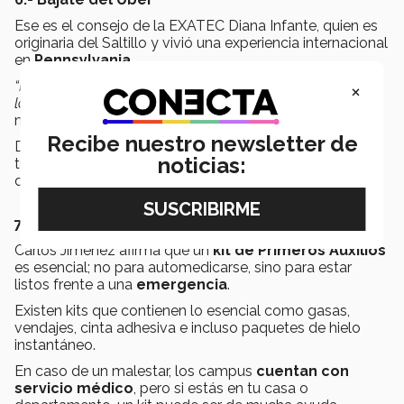
Ese es el consejo de la EXATEC Diana Infante, quien es
originaria del Saltillo y vivió una experiencia internacional
en
Pennsylvania
.
×
“No tengas miedo a bajarte del Uber y
caminar
[…] busca
los sitios que conforman la cultura del lugar y disfrútalos
”,
mencionó.
Recibe nuestro newsletter de
Diana afirma que, si puedes conocer los lugares
noticias:
turísticos lo hagas, pero también puedes conocer más
de tu nueva ciudad en lugares no tan mediáticos.
7.- Un kit de mucha ayuda
Carlos Jiménez afirma que un
kit de Primeros Auxilios
es esencial; no para automedicarse, sino para estar
listos frente a una
emergencia
.
Existen kits que contienen lo esencial como gasas,
vendajes, cinta adhesiva e incluso paquetes de hielo
instantáneo.
En caso de un malestar, los campus
cuentan con
servicio médico
, pero si estás en tu casa o