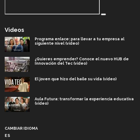
Videos
Programa enlace: para llevar a tu empresa al
siguiente nivel (video)
¿Quieres emprender? Conoce el nuevo HUB de
Innovación del Tec (video)
El joven que hizo del baile su vida (video)
Aula Futura: transformar la experiencia educativa
(video)
Más que un festival cultural: así es la magia de
VIBRART 2026 (video)
CAMBIAR IDIOMA
ES
Javier Guzmán: investigación con impacto social