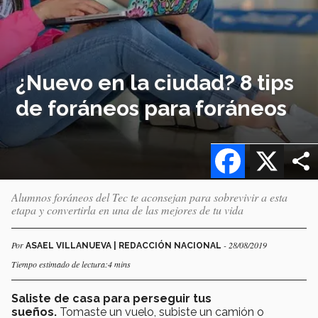
¿Nuevo en la ciudad? 8 tips
de foráneos para foráneos
Facebook
X
Alumnos foráneos del Tec te aconsejan para sobrevivir a esta
etapa y convertirla en una de las mejores de tu vida
Por
- 28/08/2019
ASAEL VILLANUEVA | REDACCIÓN NACIONAL
Tiempo estimado de lectura:4 mins
Saliste de casa para perseguir tus
sueños.
Tomaste un vuelo, subiste un camión o