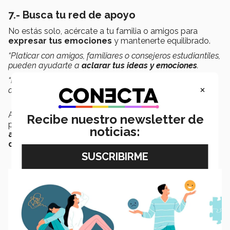
7.- Busca tu red de apoyo
No estás solo, acércate a tu familia o amigos para
expresar tus emociones
y mantenerte equilibrado.
“Platicar con amigos, familiares o consejeros estudiantiles,
pueden ayudarte a
aclarar tus ideas y emociones
.
“Hablando con otros, podrás tener una perspectiva
×
diferente de la situación”
Además, recuerda que como estudiante del Tec puede
Recibe nuestro newsletter de
puedes llamar a la línea
TQueremos
para
recibir
noticias:
ayuda emocional gratuita las 24 horas, los 365
días del año
: 800 813 9500