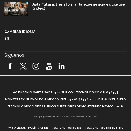
Aula Futura: transformar la experiencia educativa
(video)
Más que un festival cultural: así es la magia de
VIBRART 2026 (video)
CAMBIAR IDIOMA
ES
Javier Guzmán: investigación con impacto social
(video)
Síguenos
¡México, en el top del mundial de robótica FIRST
2026! (video)
Vida Tec: Pasión, disciplina y básquetbol, con Gael
Adame (video)
A
AV. EUGENIO GARZA SADA 2501 SUR COL. TECNOLÓGICO C.P. 64849 |
L
¿Cómo es el Modelo Educativo Tec? (video)
MONTERREY, NUEVO LEÓN, MÉXICO | TEL. +52 (81) 8358-2000 D.R.© INSTITUTO
TECNOLÓGICO Y DE ESTUDIOS SUPERIORES DE MONTERREY, MÉXICO. 2018
Vida Tec: Feminismo e Inteligencia Artificial, Paola
*DEC-520912 PROGRAMAS EN MODALIDAD ESCOLARIZADA.
Ricaurte (video)
AVISO LEGAL
POLÍTICAS DE PRIVACIDAD
AVISO DE PRIVACIDAD
SOBRE EL SITIO