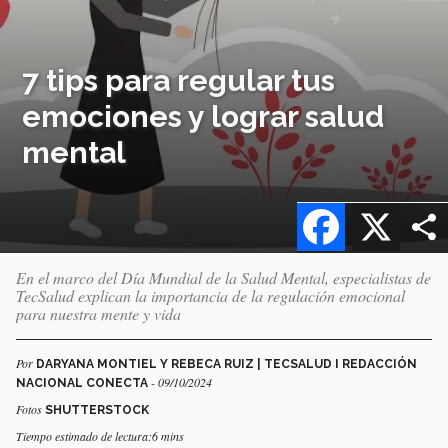
7 tips para regular tus
emociones y lograr salud
mental
Facebook
X
En el marco del Día Mundial de la Salud Mental, especialistas de
TecSalud explican la importancia de la regulación emocional
para nuestra mente y vida
Por
DARYANA MONTIEL Y REBECA RUIZ | TECSALUD I REDACCIÓN
- 09/10/2024
NACIONAL CONECTA
Fotos
SHUTTERSTOCK
Tiempo estimado de lectura:6 mins