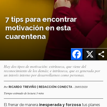
7 tips para encontrar
motivación en esta
cuarentena
Facebook
X
Hay dos tipos de motivación: extrínseca, que viene del
reconocimiento de los demás; e intrínseca, que es generada por
un interés interno por desarrollarnos como personas.
Por
- 28/05/2020
RICARDO TREVIÑO | REDACCIÓN CONECTA
Tiempo estimado de lectura:3 mins
El frenar de manera
inesperada y forzosa
tus planes