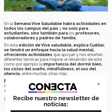
En la
Semana Vive Saludable habrá actividades en
todos los campus del país
y
no solo para
estudiantes, sino también para
los
profesores,
colaboradores y padres de familia.
En esta
edición de Vive saludable, explica Cuéllar,
se tendrá un enfoque hacia la salud mental,
ofreciendo actividades
que apoyan y nos enseñan
diferentes técnicas para mejorar el desarrollo de este,
como por ejemplo la
importancia del dormir bien,
los ciclos del sueño, mindfullness, el uso del
silencio,
entre muchas otras más.
En esta liga, se pueden encontrar las actividades
×
que habrá en los
campus:
https://vivesaludable772.wordpress.com
Recibe nuestro newsletter de
Campus:
Nacional
noticias: