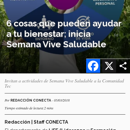
6 cosas que pueden ayudar
a tu bienestar; inicia
Semana Vive Saludable
Facebook
X
Invitan a actividades de Semana Vive Saludable a la Comunidad
Tec
Por
- 05/03/2018
REDACCIÓN CONECTA
Tiempo estimado de lectura:2 mins
Redacción | Staff CONECTA