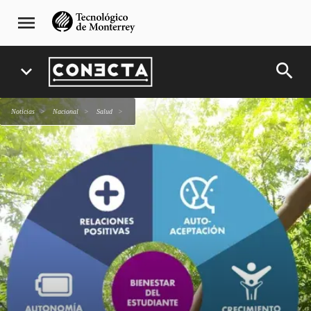
Pasar
navegación
menu
al
principal
contenido
principal
search
expand_more
Noticias
Nacional
salud