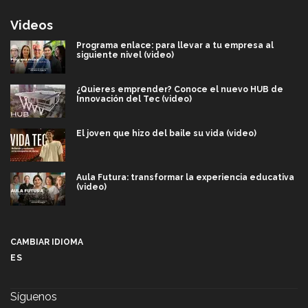
Videos
Programa enlace: para llevar a tu empresa al
siguiente nivel (video)
¿Quieres emprender? Conoce el nuevo HUB de
Innovación del Tec (video)
El joven que hizo del baile su vida (video)
Aula Futura: transformar la experiencia educativa
(video)
Más que un festival cultural: así es la magia de
VIBRART 2026 (video)
CAMBIAR IDIOMA
ES
Javier Guzmán: investigación con impacto social
(video)
Síguenos