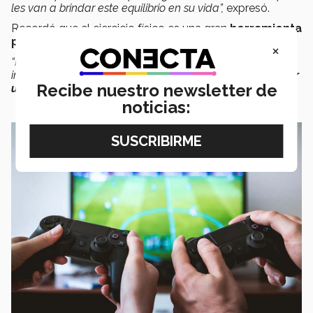
les van a brindar este equilibrio en su vida”,
expresó.
Recordó que el ejercicio físico es una gran
herramienta
para liberar tensión
.
×
“No es necesario pasar horas en el gimnasio, pero
incorporar actividad física en la rutina diaria
puede hacer
Recibe nuestro newsletter de
una gran diferencia
”,
afirmó.
noticias: