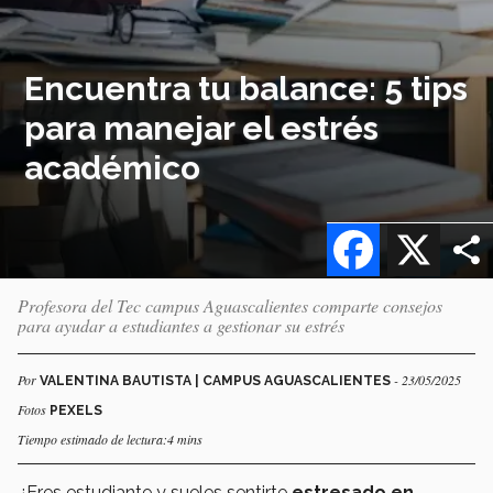
Encuentra tu balance: 5 tips
para manejar el estrés
académico
Facebook
X
Profesora del Tec campus Aguascalientes comparte consejos
para ayudar a estudiantes a gestionar su estrés
Por
- 23/05/2025
VALENTINA BAUTISTA | CAMPUS AGUASCALIENTES
Fotos
PEXELS
Tiempo estimado de lectura:4 mins
¿Eres estudiante y sueles sentirte
estresado en