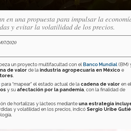
an en una propuesta para impulsar la economí
as y evitar la volatilidad de los precios.
5/07/2020
abeza un proyecto multifacultad con el
Banco Mundial
(BM) y
na de valor
de la
industria agropecuaria en México
e
tores
.
c
para “mapear” el estado actual de la
cadena de valor
en e
tos
y su
afectación por la pandemia
, con la finalidad de
ación de hortalizas y lácteos mediante
una estrategia incluy
rdidas y volatilidad en los precios, indicó
Sergio Uribe Guti
logía.