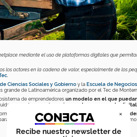
rketplace mediante el uso de plataformas digitales que permita
dos los actores en la cadena de valor, especialmente de los pe
Tec
.
de Ciencias Sociales y Gobierno
y la
Escuela de Negocios
ás grande de Latinoamérica organizado por el Tec de Monterr
ecosistema de emprendedores
un modelo en el que pueda
ibuidores, en el marco de una
innovadora propuesta digital
×
orma digital
traerá beneficios importantes para la cad
 para realizar transacciones, mercadeo, negociación, así como
Recibe nuestro newsletter de