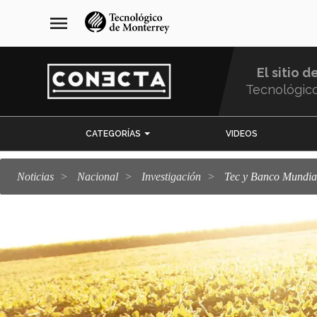
Pasar
navegación
menu
al
principal
contenido
principal
El sitio d
Tecnológic
Menu
CATEGORÍAS
VIDEOS
Comunidad
Noticias
Nacional
Investigación
Tec y Banco Mundia