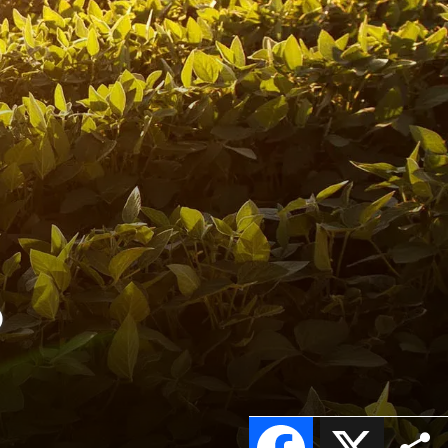
o
Facebook
X