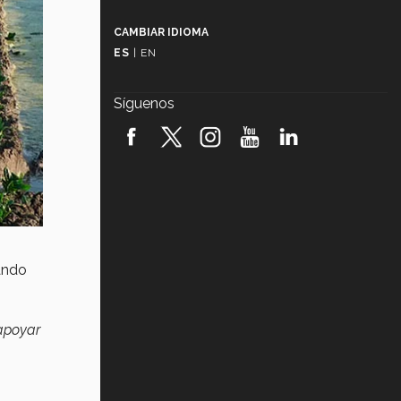
Más que un festival cultural: así es
la magia de VIBRART 2026 (video)
CAMBIAR IDIOMA
ES
|
EN
Javier Guzmán: investigación con
impacto social (video)
Síguenos
¡México, en el top del mundial de
robótica FIRST 2026! (video)
Vida Tec: Pasión, disciplina y
básquetbol, con Gael Adame
(video)
¿Cómo es el Modelo Educativo
Tec? (video)
ando
Vida Tec: Feminismo e Inteligencia
Artificial, Paola Ricaurte (video)
 apoyar