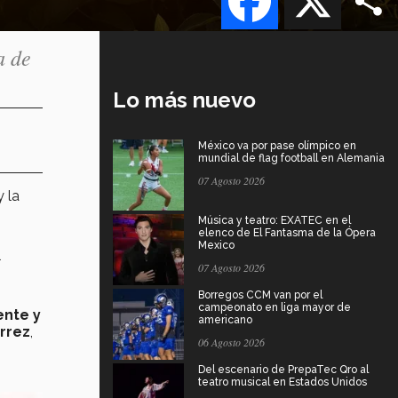
a de
Lo más nuevo
México va por pase olímpico en
mundial de flag football en Alemania
07 Agosto 2026
 la
Música y teatro: EXATEC en el
elenco de El Fantasma de la Ópera
Mexico
l
07 Agosto 2026
Borregos CCM van por el
campeonato en liga mayor de
ente y
americano
érrez
,
06 Agosto 2026
Del escenario de PrepaTec Qro al
teatro musical en Estados Unidos