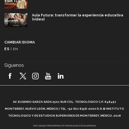
Aula Futura: transformar la experiencia educativa
(video)
Más que un festival cultural: así es la magia de
VIBRART 2026 (video)
CAMBIAR IDIOMA
ES
|
EN
Javier Guzmán: investigación con impacto social
(video)
Síguenos
¡México, en el top del mundial de robótica FIRST
2026! (video)
Vida Tec: Pasión, disciplina y básquetbol, con Gael
Adame (video)
A
AV. EUGENIO GARZA SADA 2501 SUR COL. TECNOLÓGICO C.P. 64849 |
L
¿Cómo es el Modelo Educativo Tec? (video)
MONTERREY, NUEVO LEÓN, MÉXICO | TEL. +52 (81) 8358-2000 D.R.© INSTITUTO
TECNOLÓGICO Y DE ESTUDIOS SUPERIORES DE MONTERREY, MÉXICO. 2018
Vida Tec: Feminismo e Inteligencia Artificial, Paola
*DEC-520912 PROGRAMAS EN MODALIDAD ESCOLARIZADA.