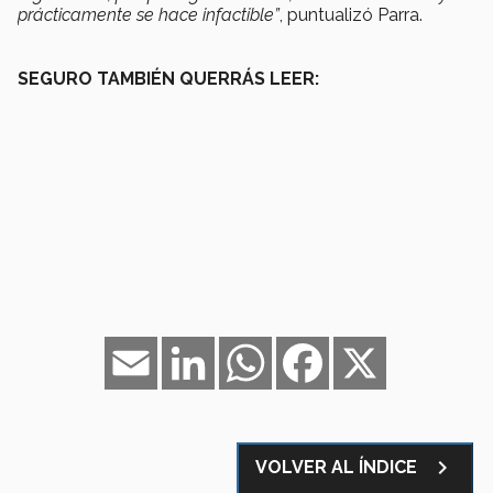
prácticamente se hace infactible”
, puntualizó Parra.
SEGURO TAMBIÉN QUERRÁS LEER:
Email
LinkedIn
WhatsApp
Facebook
X
navigate_next
VOLVER AL ÍNDICE