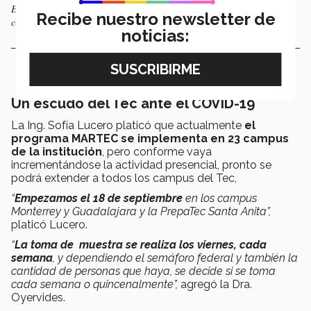
El proyecto MARTEC también cuenta con un sistema de semaforización
Recibe nuestro newsletter de
con 5 niveles de alerta según el nivel del virus en el agua.
noticias:
Un escudo del Tec ante el COVID-19
La Ing. Sofía Lucero platicó que actualmente
el
programa MARTEC se implementa en 23 campus
de la institución
, pero conforme vaya
incrementándose la actividad presencial, pronto se
podrá extender a todos los campus del Tec,
“
Empezamos el 18 de septiembre
en los campus
Monterrey y Guadalajara y la PrepaTec Santa Anita”,
platicó Lucero.
“
La toma de muestra se realiza los viernes, cada
semana
, y dependiendo el semáforo federal y también la
cantidad de personas que haya, se decide si se toma
cada semana o quincenalmente”,
agregó la Dra.
Oyervides.