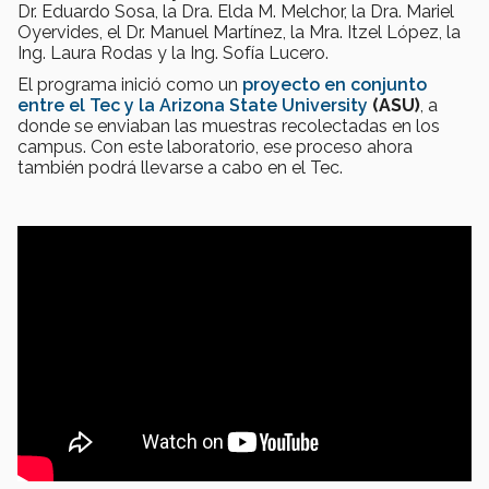
Dr. Eduardo Sosa, la Dra. Elda M. Melchor, la Dra. Mariel
Oyervides, el Dr. Manuel Martínez, la Mra. Itzel López, la
Ing. Laura Rodas y la Ing. Sofía Lucero.
El programa inició como un
proyecto en conjunto
entre el Tec y la Arizona State University
(ASU)
, a
donde se enviaban las muestras recolectadas en los
campus. Con este laboratorio, ese proceso ahora
también podrá llevarse a cabo en el Tec.