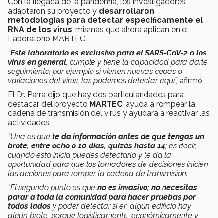
Con la llegada de la pandemia, los investigadores
adaptaron su proyecto y
desarrollaron
metodologías para detectar específicamente el
RNA de los virus
, mismas que ahora aplican en el
Laboratorio MARTEC.
“
Este laboratorio es exclusivo para el SARS-CoV-2 o los
virus en general
, cumple y tiene la capacidad para darle
seguimiento, por ejemplo si vienen nuevas cepas o
variaciones del virus, las podemos detectar aquí”,
afirmó.
El Dr. Parra dijo que hay dos particularidades para
destacar del proyecto
MARTEC
: ayuda a rompear la
cadena de transmisión del virus y ayudará a reactivar las
actividades.
“Una es que
te da información antes de que tengas un
brote, entre ocho o 10 días, quizás hasta 14
; es decir,
cuando esto inicia puedes detectarlo y te da la
oportunidad para que los tomadores de decisiones inicien
las acciones para romper la cadena de transmisión.
“El segundo punto es que
no es invasivo; no necesitas
parar a toda la comunidad para hacer pruebas por
todos lados
y poder detectar si en algún edificio hay
algún brote, porque logísticamente, económicamente y