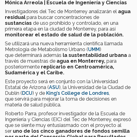
Mónica Arreola | Escuela de Ingeniería y Ciencias
Investigadores del Tec de Monterrey analizarán el
agua
residual
para buscar concentraciones de
sustancias
de uso prohibido y controlado, en una
primera etapa en la ciudad de Monterrey, para así
monitorear el estado de salud de la población.
Se utilizará una nueva herramienta científica llamada
Metrología de Metabolismo Urbano (
UMM
)
que determinará además
la sustentabilidad urbana
a
través de muestras de
agua en Monterrey,
para
posteriormente
replicarlo en Centroamérica,
Sudamérica y el Caribe.
Este proyecto será en conjunto con la Universidad
Estatal de Arizona (
ASU
), la Universidad de la Ciudad de
Dublín (
DCU
) y de
King’s College de Londres
,
que servirá para mejorar la toma de decisiones en
materia de salud pública.
Roberto Parra, profesor investigador de la Escuela de
Ingeniería y Ciencias (EIC) del Tec de Monterrey, expresó
que se siente muy entusiasmado con el proyecto al
ser
uno de los cinco ganadores de fondos semilla
por parte del Consorcio Global para Resultados