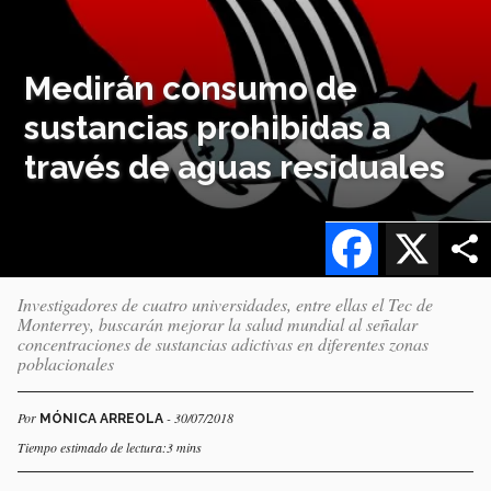
Medirán consumo de
sustancias prohibidas a
través de aguas residuales
Facebook
X
Investigadores de cuatro universidades, entre ellas el Tec de
Monterrey, buscarán mejorar la salud mundial al señalar
concentraciones de sustancias adictivas en diferentes zonas
poblacionales
Por
- 30/07/2018
MÓNICA ARREOLA
Tiempo estimado de lectura:3 mins