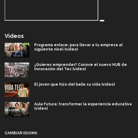
Videos
Programa enlace: para llevar a tu empresa al
siguiente nivel (video)
¿Quieres emprender? Conoce el nuevo HUB de
Innovación del Tec (video)
El joven que hizo del baile su vida (video)
Aula Futura: transformar la experiencia educativa
(video)
Más que un festival cultural: así es la magia de
VIBRART 2026 (video)
CAMBIAR IDIOMA