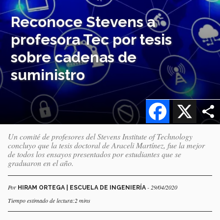
Reconoce Stevens a
profesora Tec por tesis
sobre cadenas de
suministro
Facebook
X
Un comité de profesores del Stevens Institute of Technology
concluyo que la tesis doctoral de Araceli Martínez, fue la mejor
de todos los ensayos presentados por estudiantes que se
graduaron en el año.
Por
- 29/04/2020
HIRAM ORTEGA | ESCUELA DE INGENIERÍA
Tiempo estimado de lectura:2 mins