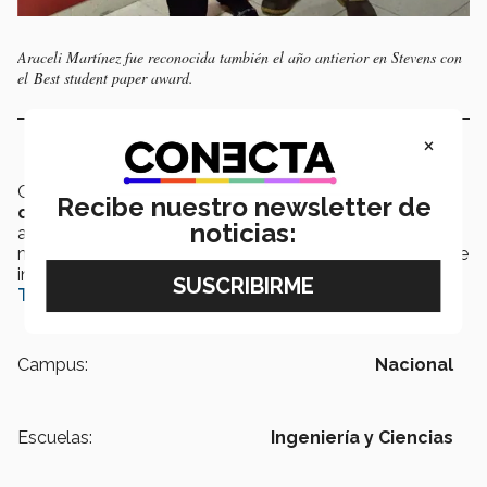
Araceli Martínez fue reconocida también el año antierior en Stevens con
el Best student paper award.
×
Cabe destacar que
el año pasado la profesora
Recibe nuestro newsletter de
obtuvo también un
“
Best student paper award”;
noticias:
actualmente
imparte las materias de
: diseño y
mantenimiento de sistemas logístcos, administración de
inventarios y diseño y análisis de experimentos, en el
Tec campus Guadalajara
.
Campus:
Nacional
Escuelas:
Ingeniería y Ciencias