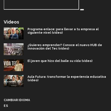
Videos
Programa enlace: para llevar a tu empresa al
siguiente nivel (video)
¿Quieres emprender? Conoce el nuevo HUB de
Innovación del Tec (video)
El joven que hizo del baile su vida (video)
Aula Futura: transformar la experiencia educativa
(video)
Más que un festival cultural: así es la magia de
VIBRART 2026 (video)
CAMBIAR IDIOMA
ES
Javier Guzmán: investigación con impacto social