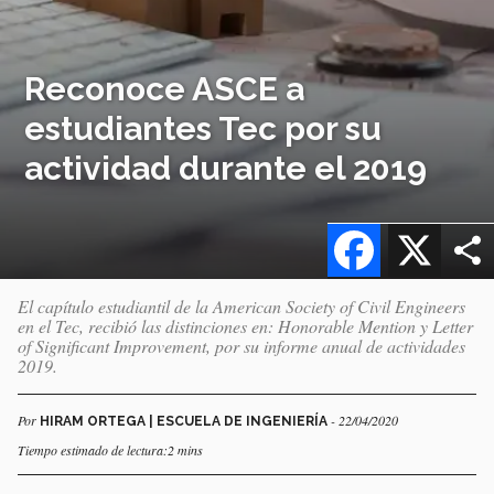
Reconoce ASCE a
estudiantes Tec por su
actividad durante el 2019
Facebook
X
El capítulo estudiantil de la American Society of Civil Engineers
en el Tec, recibió las distinciones en: Honorable Mention y Letter
of Significant Improvement, por su informe anual de actividades
2019.
Por
- 22/04/2020
HIRAM ORTEGA | ESCUELA DE INGENIERÍA
Tiempo estimado de lectura:2 mins